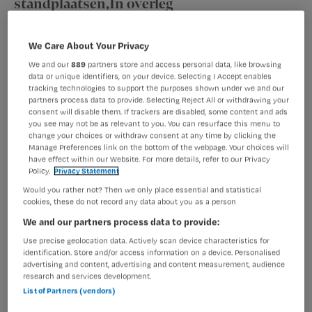
standplaatsen,In overleg
MBO
We Care About Your Privacy
We and our
889
partners store and access personal data, like browsing
Parttime
data or unique identifiers, on your device. Selecting I Accept enables
tracking technologies to support the purposes shown under we and our
Tijdelijk dienstverband
partners process data to provide. Selecting Reject All or withdrawing your
consent will disable them. If trackers are disabled, some content and ads
Flexbureau Noord-Holland zoekt verzorgende-IG
you see may not be as relevant to you. You can resurface this menu to
change your choices or withdraw consent at any time by clicking the
collega's om het team te versterken. Hou jij van
Manage Preferences link on the bottom of the webpage. Your choices will
afwisseling en wil je je kennis en ervaring inzetten op
have effect within our Website. For more details, refer to our Privacy
Policy.
Privacy Statement
verschillende locaties? Werk je graag samen met
cliënten om hun doelen te bereiken en wil je jezelf
Would you rather not? Then we only place essential and statistical
cookies, these do not record any data about you as a person
blijven ontwikkelen om het...
We and our partners process data to provide:
Use precise geolocation data. Actively scan device characteristics for
Bekijk vacature
Bewaren
11-06-2026
identification. Store and/or access information on a device. Personalised
advertising and content, advertising and content measurement, audience
research and services development.
List of Partners (vendors)