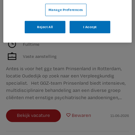
Verpleegkundig specialist
Manage Preferences
Parnassia Groep
,
Rotterdam
Reject All
I Accept
HBO
Fulltime
Vaste aanstelling
Antes is voor het ggz team Prinsenland in Rotterdam,
locatie Oudedijk op zoek naar een Verpleegkundig
specialist. Het GGZ-team Prinsenland biedt intensieve,
multidisciplinaire behandeling aan een diverse groep
cliënten met ernstige psychiatrische aandoeningen,...
Bekijk vacature
Bewaren
11-06-2026