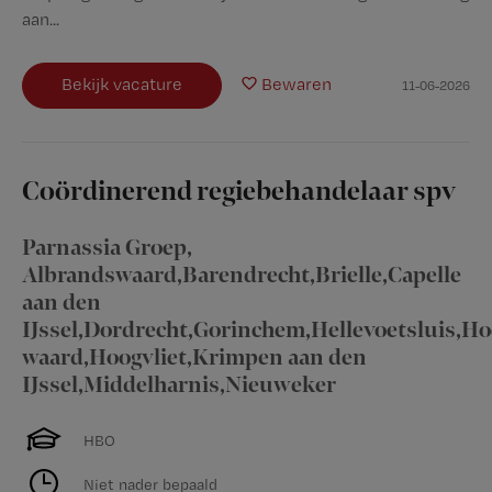
aan...
Bekijk vacature
Bewaren
11-06-2026
Coördinerend regiebehandelaar spv
Parnassia Groep
,
Albrandswaard,Barendrecht,Brielle,Capelle
aan den
IJssel,Dordrecht,Gorinchem,Hellevoetsluis,H
waard,Hoogvliet,Krimpen aan den
IJssel,Middelharnis,Nieuweker
HBO
Niet nader bepaald