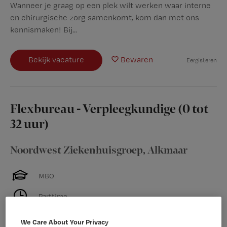
Wanneer je graag op een plek wilt werken waar interne
en chirurgische zorg samenkomt, kom dan met ons
kennismaken! Bij...
Bekijk vacature
Bewaren
Eergisteren
Flexbureau - Verpleegkundige (0 tot
32 uur)
Noordwest Ziekenhuisgroep
,
Alkmaar
MBO
Parttime
Niet nader bepaald
We Care About Your Privacy