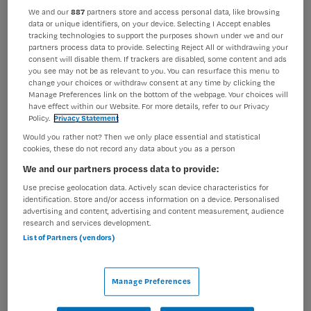
Ben je op zoek naar een baan in een dynamische
We and our
887
partners store and access personal data, like browsing
data or unique identifiers, on your device. Selecting I Accept enables
organisatie? Staat flexibiliteit voor jou hoog in het
tracking technologies to support the purposes shown under we and our
vaandel? Ligt jouw hart in de verpleging? Dan is dit wat
partners process data to provide. Selecting Reject All or withdrawing your
consent will disable them. If trackers are disabled, some content and ads
voor jou! Het Flexbureau van Noordwest
you see may not be as relevant to you. You can resurface this menu to
Ziekenhuisgroep is voor locatie Alkmaar en Den Helder
change your choices or withdraw consent at any time by clicking the
Manage Preferences link on the bottom of the webpage. Your choices will
op zoek naar een nieuwe...
have effect within our Website. For more details, refer to our Privacy
Policy.
Privacy Statement
Bekijk vacature
Bewaren
Would you rather not? Then we only place essential and statistical
Eergisteren
cookies, these do not record any data about you as a person
We and our partners process data to provide:
Use precise geolocation data. Actively scan device characteristics for
identification. Store and/or access information on a device. Personalised
Verpleegkundige Noordwest
advertising and content, advertising and content measurement, audience
research and services development.
List of Partners (vendors)
Noordwest Ziekenhuisgroep
,
Alkmaar
MBO
Manage Preferences
Niet nader bepaald