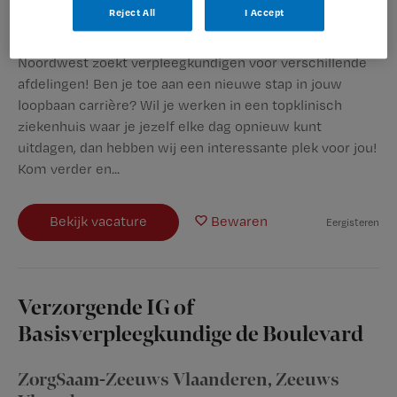
Reject All
I Accept
Vaste aanstelling
Noordwest zoekt verpleegkundigen voor verschillende
afdelingen! Ben je toe aan een nieuwe stap in jouw
loopbaan carrière? Wil je werken in een topklinisch
ziekenhuis waar je jezelf elke dag opnieuw kunt
uitdagen, dan hebben wij een interessante plek voor jou!
Kom verder en...
Bekijk vacature
Bewaren
Eergisteren
Verzorgende IG of
Basisverpleegkundige de Boulevard
ZorgSaam-Zeeuws Vlaanderen
,
Zeeuws