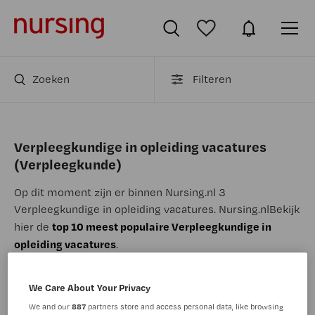
Zoeken
Filteren
Verpleegkundige in opleiding vacatures
(Verpleegkunde)
Op dit moment zijn er binnen Nursing.nl 3
Verpleegkundige in opleiding vacatures.
Nursing.nl
Bekijk
top 10 meest populaire Verpleegkundige in
hier de
opleiding vacatures
.
JobAlert instellen
We Care About Your Privacy
We and our
887
partners store and access personal data, like browsing