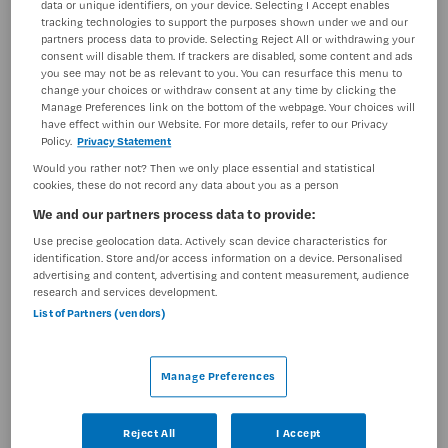
data or unique identifiers, on your device. Selecting I Accept enables
tracking technologies to support the purposes shown under we and our
partners process data to provide. Selecting Reject All or withdrawing your
3 vacatures gevonden
consent will disable them. If trackers are disabled, some content and ads
you see may not be as relevant to you. You can resurface this menu to
change your choices or withdraw consent at any time by clicking the
Manage Preferences link on the bottom of the webpage. Your choices will
have effect within our Website. For more details, refer to our Privacy
Versnelde BBL-opleiding
Policy.
Privacy Statement
verpleegkunde
Would you rather not? Then we only place essential and statistical
cookies, these do not record any data about you as a person
St. Antonius Ziekenhuis
,
Utrecht
We and our partners process data to provide:
Use precise geolocation data. Actively scan device characteristics for
identification. Store and/or access information on a device. Personalised
MBO
advertising and content, advertising and content measurement, audience
research and services development.
Fulltime
List of Partners (vendors)
Tijdelijk dienstverband
Manage Preferences
Laat jouw zorghart tot bloei komen in de versnelde BBL-
opleiding Verpleegkunde: leer, werk en groei in 2,5 jaar
tot BIG-geregistreerd verpleegkundige in het St.
Reject All
I Accept