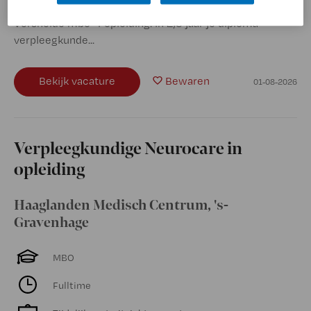
Antonius Ziekenhuis. Waarom kiezen voor deze baan?
Versnelde mbo-4 opleiding: in 2,5 jaar je diploma
verpleegkunde...
Bekijk vacature
Bewaren
01-08-2026
Verpleegkundige Neurocare in
opleiding
Haaglanden Medisch Centrum
,
's-
Gravenhage
MBO
Fulltime