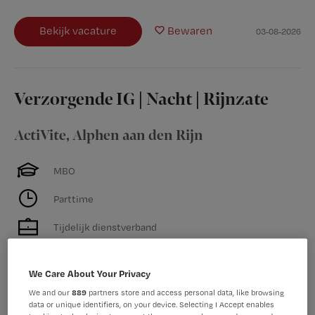
Bekijk vacature
Bewaren
03-08-2026
Verzorgende IG | Nacht | Rijnzate
ActiVite
,
Alphen aan den Rijn
MBO
Parttime
Tijdelijk dienstverband
We Care About Your Privacy
Bekijk vacature
Bewaren
Vandaag
We and our
889
partners store and access personal data, like browsing
data or unique identifiers, on your device. Selecting I Accept enables