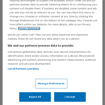
tracking technologies to support the purposes shown under we and our
partners process data to provide. Selecting Reject All or withdrawing your
consent will disable them. If trackers are disabled, some content and ads
Verzorgende IG Flexteam, De
you see may not be as relevant to you. You can resurface this menu to
change your choices or withdraw consent at any time by clicking the
Antonius Hof, Bussum
Manage Preferences link on the bottom of the webpage. Your choices will
have effect within our Website. For more details, refer to our Privacy
Policy.
Privacy Statement
Vivium
,
Bussum
Would you rather not? Then we only place essential and statistical
cookies, these do not record any data about you as a person
MBO
We and our partners process data to provide:
Niet nader bepaald
Use precise geolocation data. Actively scan device characteristics for
identification. Store and/or access information on a device. Personalised
advertising and content, advertising and content measurement, audience
Niet nader bepaald
research and services development.
List of Partners (vendors)
Bekijk vacature
Bewaren
Vandaag
Manage Preferences
Reject All
I Accept
Verzorgende 3IG nachtdiensten |