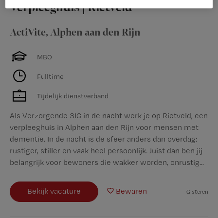
Verpleeghuis | Rietveld
ActiVite
,
Alphen aan den Rijn
MBO
Fulltime
Tijdelijk dienstverband
Als Verzorgende 3IG in de nacht werk je op Rietveld, een
verpleeghuis in Alphen aan den Rijn voor mensen met
dementie. In de nacht is de sfeer anders dan overdag:
rustiger, stiller en vaak heel persoonlijk. Juist dan ben jij
belangrijk voor bewoners die wakker worden, onrustig...
Bekijk vacature
Bewaren
Gisteren