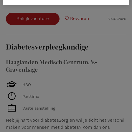
ruimte om jouw expertise in te zetten én verder te...
Bekijk vacature
Bewaren
30-07-2026
Diabetesverpleegkundige
Haaglanden Medisch Centrum
,
's-
Gravenhage
HBO
Parttime
Vaste aanstelling
Heb jij hart voor diabeteszorg en wil je écht het verschil
maken voor mensen met diabetes? Kom dan ons