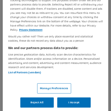
tracking technologies to support the purposes shown under we and our
partners process data to provide. Selecting Reject All or withdrawing your
consent will disable them. If trackers are disabled, some content and ads
you see may not be as relevant to you. You can resurface this menu to
3 vacatures gevonden
change your choices or withdraw consent at any time by clicking the
Manage Preferences link on the bottom of the webpage. Your choices will
have effect within our Website. For more details, refer to our Privacy
Policy.
Privacy Statement
Diabetesverpleegkundige
Would you rather not? Then we only place essential and statistical
cookies, these do not record any data about you as a person
St. Antonius Ziekenhuis
,
Utrecht
We and our partners process data to provide:
Use precise geolocation data. Actively scan device characteristics for
MBO
identification. Store and/or access information on a device. Personalised
advertising and content, advertising and content measurement, audience
research and services development.
Fulltime
List of Partners (vendors)
Tijdelijk met uitzicht op vast
Maak jij met jouw creativiteit en persoonlijke aandacht
Manage Preferences
het verschil in het leven van diabetespatiënten op de
poli Interne Geneeskunde van het St. Antonius
Reject All
I Accept
Ziekenhuis? Waarom kiezen voor deze baan? Je krijgt de