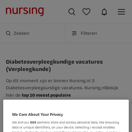
Zoeken
Filteren
Diabetesverpleegkundige vacatures
(Verpleegkunde)
Op dit moment zijn er binnen Nursing.nl 3
Diabetesverpleegkundige vacatures.
Nursing.nl
Bekijk
top 10 meest populaire
hier de
Diabetesverpleegkundige vacatures
.
We Care About Your Privacy
JobAlert instellen
We and our
889
partners store and access personal data, like browsing
data or unique identifiers, on your device. Selecting I Accept enables