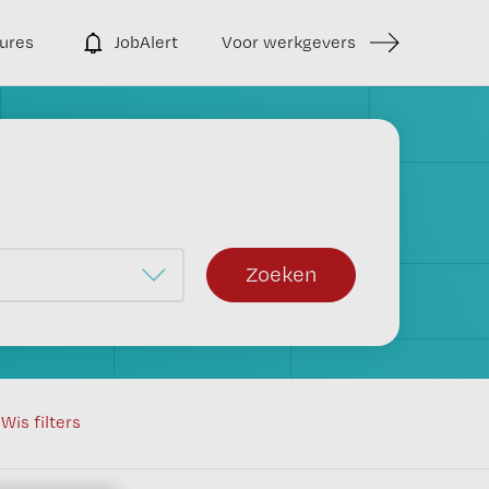
ures
JobAlert
Voor werkgevers
Zoeken
Wis filters