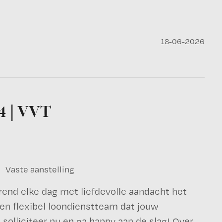
18-06-2026
4 | VVT
Vaste aanstelling
rend elke dag met liefdevolle aandacht het
en flexibel loondienstteam dat jouw
 solliciteer nu en ga happy aan de slag! Over