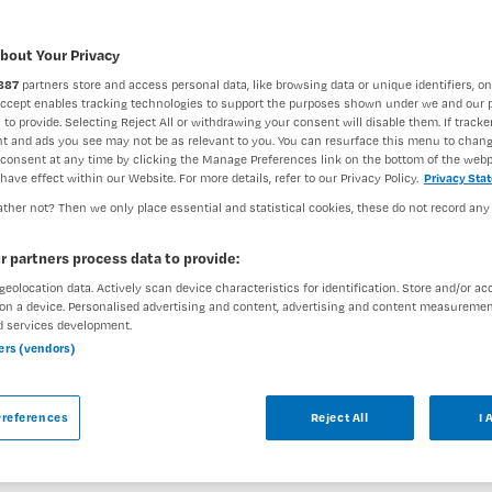
bout Your Privacy
887
partners store and access personal data, like browsing data or unique identifiers, on
Accept enables tracking technologies to support the purposes shown under we and our 
 to provide. Selecting Reject All or withdrawing your consent will disable them. If tracker
t and ads you see may not be as relevant to you. You can resurface this menu to chan
consent at any time by clicking the Manage Preferences link on the bottom of the webp
have effect within our Website. For more details, refer to our Privacy Policy.
Privacy Sta
ther not? Then we only place essential and statistical cookies, these do not record any
r partners process data to provide:
geolocation data. Actively scan device characteristics for identification. Store and/or ac
Vaste aanstelling
on a device. Personalised advertising and content, advertising and content measuremen
d services development.
verschil te maken voor bewoners? Als
ners (vendors)
olle, professionele zorg in flexibele
rk Jij bent Verzorgende IG op onze locatie in
references
Reject All
I 