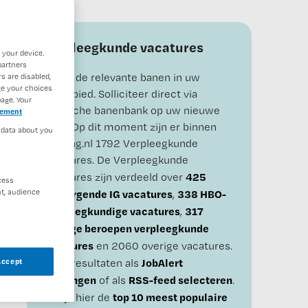
Verpleegkunde vacatures
 your device.
partners
Bekijk de relevante banen in uw
s are disabled,
ge your choices
vakgebied. Solliciteer direct via
age. Your
Medische banenbank op uw nieuwe
tement
baan.
Op dit moment zijn er binnen
 data about you
Nursing.nl 1792 Verpleegkunde
vacatures. De Verpleegkunde
425
vacatures zijn verdeeld over
cess
t, audience
Verzorgende IG vacatures
338 HBO-
,
verpleegkundige vacatures
317
,
Overige beroepen verpleegkunde
vacatures
en 2060 overige vacatures.
JobAlert
Deze resultaten als
Accept
ontvangen
RSS-feed selecteren
of als
.
top 10 meest populaire
Bekijk hier de