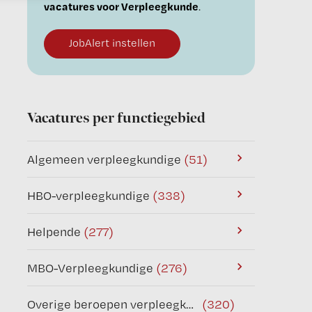
vacatures voor Verpleegkunde
.
JobAlert instellen
Vacatures per functiegebied
Algemeen verpleegkundige
(51)
HBO-verpleegkundige
(338)
Helpende
(277)
MBO-Verpleegkundige
(276)
Overige beroepen verpleegkunde
(320)