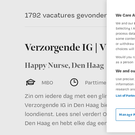
1792 vacatures gevonden
We Care A
We and our
Selecting I 
process data
some conten
or withdraw 
Verzorgende IG | VVT
choices will 
Would you ra
as a person
Happy Nurse
,
Den Haag
We and ou
Use precise 
MBO
Parttime
information 
research an
Zin om iedere dag met een glimlach het 
List of Part
Verzorgende IG in Den Haag bied je liefdev
loondienst. Lees snel verder! Over het we
Manage P
Den Haag en hebt elke dag een...