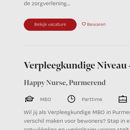
de zorgverlening...
Bekijk vacature
Bewaren
Verpleegkundige Niveau 
Happy Nurse
,
Purmerend
MBO
Parttime
Wil jij als Verpleegkundige MBO in Purme
verschil maken voor bewoners? Stap in e
ontwikkeling en werkplezier voorop stelt,