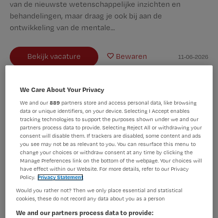
van de nieuwste wetenschappelijke inzichten en
behandelingen, maar draag je ook bij aan de
ontwikkeling van de mentale...
Bekijk vacature
Bewaren
11-06-2026
We Care About Your Privacy
Verpleegkundig Specialist Polikliniek
We and our
889
partners store and access personal data, like browsing
data or unique identifiers, on your device. Selecting I Accept enables
bipolaire stoornissen
tracking technologies to support the purposes shown under we and our
partners process data to provide. Selecting Reject All or withdrawing your
consent will disable them. If trackers are disabled, some content and ads
GGZ inGeest
,
Amsterdam
you see may not be as relevant to you. You can resurface this menu to
change your choices or withdraw consent at any time by clicking the
Manage Preferences link on the bottom of the webpage. Your choices will
WO
have effect within our Website. For more details, refer to our Privacy
Policy.
Privacy Statement
Fulltime
Would you rather not? Then we only place essential and statistical
cookies, these do not record any data about you as a person
Vaste aanstelling
We and our partners process data to provide: