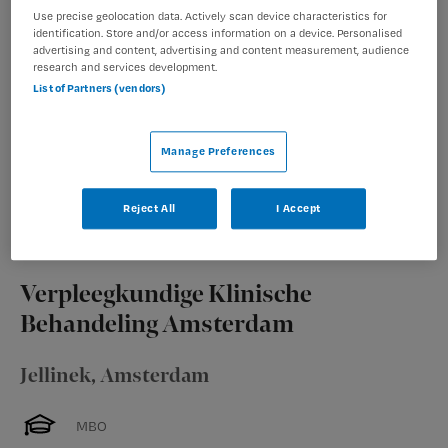
GGZ inGeest zoekt een verpleegkundig specialist voor
Use precise geolocation data. Actively scan device characteristics for
identification. Store and/or access information on a device. Personalised
de polikliniek bipolaire stoornissen in Amsterdam voor
advertising and content, advertising and content measurement, audience
28-36uur. Ben jij een pionier die het samenwerken met
research and services development.
cliënten graag combineert met innovatie en
List of Partners (vendors)
wetenschappelijk onderzoek? Werk jij zelfstandig en
geloof je in blended...
Manage Preferences
Bekijk vacature
Bewaren
11-06-2026
Reject All
I Accept
Verpleegkundige Klinische
Behandeling Amsterdam
Jellinek
,
Amsterdam
MBO