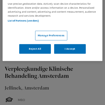
GGZ inGeest zoekt een verpleegkundig specialist voor
Use precise geolocation data. Actively scan device characteristics for
identification. Store and/or access information on a device. Personalised
de polikliniek bipolaire stoornissen in Amsterdam voor
advertising and content, advertising and content measurement, audience
28-36uur. Ben jij een pionier die het samenwerken met
research and services development.
cliënten graag combineert met innovatie en
List of Partners (vendors)
wetenschappelijk onderzoek? Werk jij zelfstandig en
geloof je in blended...
Manage Preferences
Bekijk vacature
Bewaren
11-06-2026
Reject All
I Accept
Verpleegkundige Klinische
Behandeling Amsterdam
Jellinek
,
Amsterdam
MBO