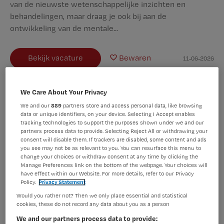
van de nieuwste wetenschappelijke inzichten en
behandelingen, maar draag je ook bij aan de
ontwikkeling van de mentale...
Bekijk vacature
Bewaren
11-06-2026
We Care About Your Privacy
Verpleegkundig Specialist Polikliniek
We and our
889
partners store and access personal data, like browsing
data or unique identifiers, on your device. Selecting I Accept enables
bipolaire stoornissen
tracking technologies to support the purposes shown under we and our
partners process data to provide. Selecting Reject All or withdrawing your
consent will disable them. If trackers are disabled, some content and ads
GGZ inGeest
,
Amsterdam
you see may not be as relevant to you. You can resurface this menu to
change your choices or withdraw consent at any time by clicking the
Manage Preferences link on the bottom of the webpage. Your choices will
WO
have effect within our Website. For more details, refer to our Privacy
Policy.
Privacy Statement
Fulltime
Would you rather not? Then we only place essential and statistical
cookies, these do not record any data about you as a person
Vaste aanstelling
We and our partners process data to provide: