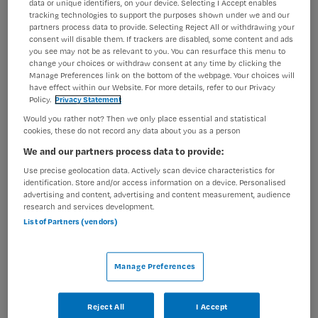
data or unique identifiers, on your device. Selecting I Accept enables
persoonlijke, medische en sociale ondersteuning aan
tracking technologies to support the purposes shown under we and our
onze cliënten. We streven ernaar een warme omgeving
partners process data to provide. Selecting Reject All or withdrawing your
consent will disable them. If trackers are disabled, some content and ads
te creëren waarin onze cliënten de beste zorg
you see may not be as relevant to you. You can resurface this menu to
ontvangen. Ben jij de...
change your choices or withdraw consent at any time by clicking the
Manage Preferences link on the bottom of the webpage. Your choices will
have effect within our Website. For more details, refer to our Privacy
Bekijk vacature
Bewaren
Policy.
Privacy Statement
19-06-2026
Would you rather not? Then we only place essential and statistical
cookies, these do not record any data about you as a person
We and our partners process data to provide:
Verpleegkundige Niveau 4 | VVT
Use precise geolocation data. Actively scan device characteristics for
identification. Store and/or access information on a device. Personalised
advertising and content, advertising and content measurement, audience
Happy Nurse
,
Amsterdam
research and services development.
List of Partners (vendors)
MBO
Manage Preferences
Parttime
Vaste aanstelling
Reject All
I Accept