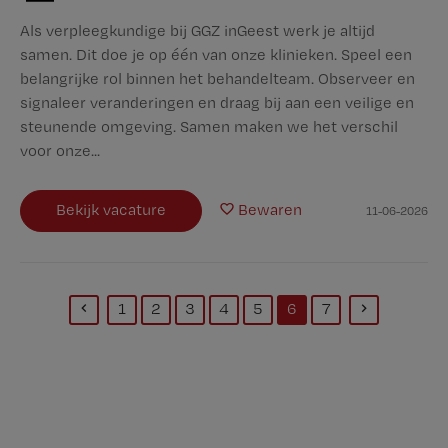
Als verpleegkundige bij GGZ inGeest werk je altijd
samen. Dit doe je op één van onze klinieken. Speel een
belangrijke rol binnen het behandelteam. Observeer en
signaleer veranderingen en draag bij aan een veilige en
steunende omgeving. Samen maken we het verschil
voor onze...
Bekijk vacature
Bewaren
11-06-2026
1
2
3
4
5
6
7
(current)