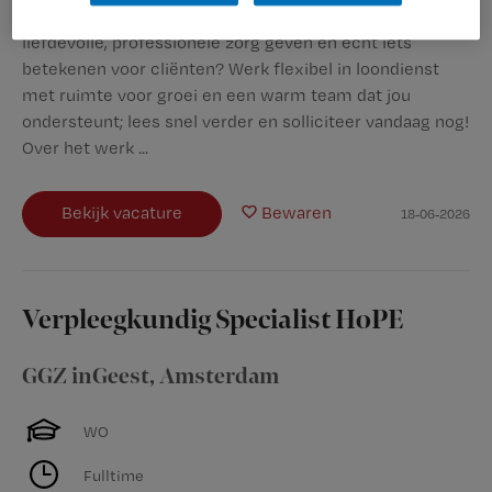
Wil jij als Verpleegkundige MBO in Amsterdam elke dag
liefdevolle, professionele zorg geven en écht iets
betekenen voor cliënten? Werk flexibel in loondienst
met ruimte voor groei en een warm team dat jou
ondersteunt; lees snel verder en solliciteer vandaag nog!
Over het werk ...
Bekijk vacature
Bewaren
18-06-2026
Verpleegkundig Specialist HoPE
GGZ inGeest
,
Amsterdam
WO
Fulltime