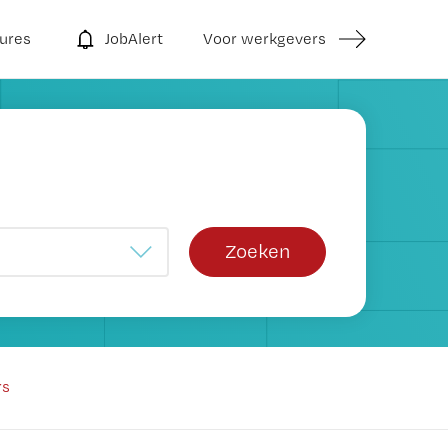
ures
JobAlert
Voor werkgevers
Zoeken
rs