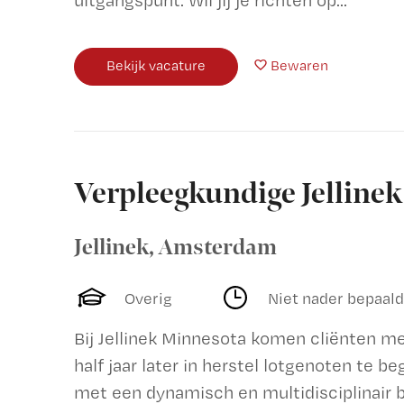
uitgangspunt. Wil jij je richten op...
Bekijk vacature
Bewaren
Verpleegkundige Jelline
Jellinek
,
Amsterdam
Overig
Niet nader bepaald
Bij Jellinek Minnesota komen cliënten m
half jaar later in herstel lotgenoten te 
met een dynamisch en multidisciplinair be