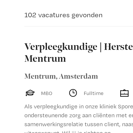
102 vacatures gevonden
Verpleegkundige | Herst
Mentrum
Mentrum
,
Amsterdam
MBO
Fulltime
Als verpleegkundige in onze kliniek Spor
ondersteunende zorg aan cliënten met e
samenwerkingsrelatie tussen client, naaste