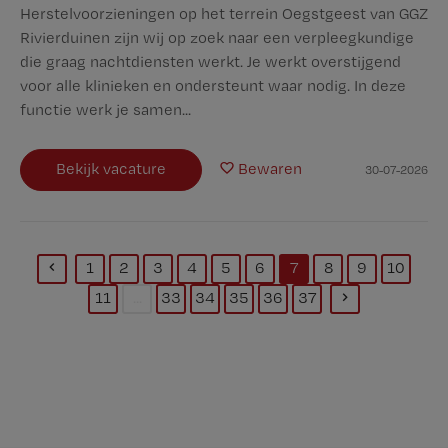
Herstelvoorzieningen op het terrein Oegstgeest van GGZ
Rivierduinen zijn wij op zoek naar een verpleegkundige
die graag nachtdiensten werkt. Je werkt overstijgend
voor alle klinieken en ondersteunt waar nodig. In deze
functie werk je samen...
Bekijk vacature
Bewaren
30-07-2026
1
2
3
4
5
6
7
8
9
10
(current)
11
...
33
34
35
36
37