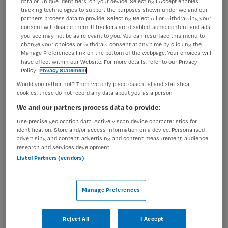
data or unique identifiers, on your device. Selecting I Accept enables
beperkingen. Het is een fijne plek om te werken, waar je
tracking technologies to support the purposes shown under we and our
de...
partners process data to provide. Selecting Reject All or withdrawing your
consent will disable them. If trackers are disabled, some content and ads
you see may not be as relevant to you. You can resurface this menu to
change your choices or withdraw consent at any time by clicking the
Bekijk vacature
Bewaren
31-07-2026
Manage Preferences link on the bottom of the webpage. Your choices will
have effect within our Website. For more details, refer to our Privacy
Policy.
Privacy Statement
Would you rather not? Then we only place essential and statistical
cookies, these do not record any data about you as a person
Diabetesverpleegkundige
We and our partners process data to provide:
St. Antonius Ziekenhuis
,
Utrecht
Use precise geolocation data. Actively scan device characteristics for
identification. Store and/or access information on a device. Personalised
advertising and content, advertising and content measurement, audience
research and services development.
MBO
List of Partners (vendors)
Fulltime
Tijdelijk met uitzicht op vast
Manage Preferences
Maak jij met jouw creativiteit en persoonlijke aandacht
Reject All
I Accept
het verschil in het leven van diabetespatiënten op de