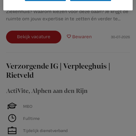
poli Interne Geneeskunde van het St. Antonius
Ziekenhuis? Waarom kiezen voor deze baan? Je krijgt de
ruimte om jouw expertise in te zetten én verder te...
Bekijk vacature
Bewaren
30-07-2026
Verzorgende IG | Verpleeghuis |
Rietveld
ActiVite
,
Alphen aan den Rijn
MBO
Fulltime
Tijdelijk dienstverband