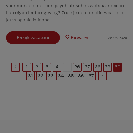
voor mensen met een psychiatrische kwetsbaarheid in
hun eigen leefomgeving? Zoek je een functie waarin je
jouw specialistische...
Bekijk vacature
Bewaren
26-06-2026
1
2
3
4
...
26
27
28
29
30
(current)
31
32
33
34
35
36
37