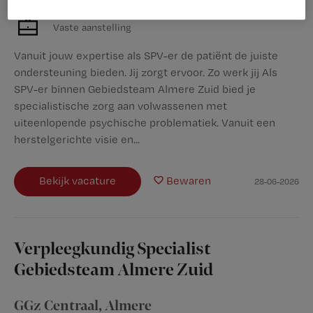
Vaste aanstelling
Vanuit jouw expertise als SPV-er de patiënt de juiste
ondersteuning bieden. Jij zorgt ervoor. Zo werk jij Als
SPV-er binnen Gebiedsteam Almere Zuid bied je
specialistische zorg aan volwassenen met
uiteenlopende psychische problematiek. Vanuit een
herstelgerichte visie en...
Bekijk vacature
Bewaren
28-06-2026
Verpleegkundig Specialist
Gebiedsteam Almere Zuid
GGz Centraal
,
Almere