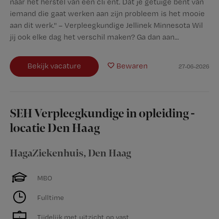
naar het herstel van een cli ënt. Dat je getuige bent van
iemand die gaat werken aan zijn probleem is het mooie
aan dit werk.'' – Verpleegkundige Jellinek Minnesota Wil
jij ook elke dag het verschil maken? Ga dan aan...
Bekijk vacature
Bewaren
27-06-2026
SEH Verpleegkundige in opleiding -
locatie Den Haag
HagaZiekenhuis
,
Den Haag
MBO
Fulltime
Tijdelijk met uitzicht op vast