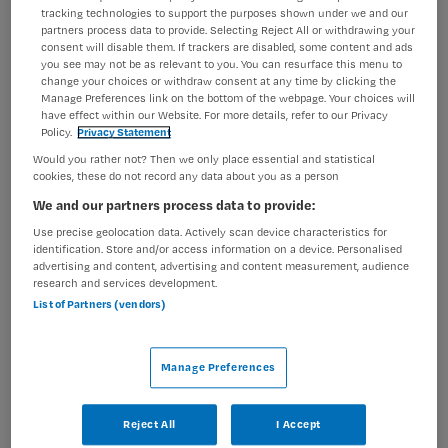
tracking technologies to support the purposes shown under we and our
binnen onze kliniek. Jij bent de schakel tussen de
partners process data to provide. Selecting Reject All or withdrawing your
verpleging en de behandelaars. Zo werk jij Als
consent will disable them. If trackers are disabled, some content and ads
verpleegkundig specialist draag je actief bij aan de
you see may not be as relevant to you. You can resurface this menu to
change your choices or withdraw consent at any time by clicking the
ontwikkeling en...
Manage Preferences link on the bottom of the webpage. Your choices will
have effect within our Website. For more details, refer to our Privacy
Policy.
Privacy Statement
Bekijk vacature
Bewaren
28-06-2026
Would you rather not? Then we only place essential and statistical
cookies, these do not record any data about you as a person
We and our partners process data to provide:
Use precise geolocation data. Actively scan device characteristics for
Sociaal Psychiatrisch
identification. Store and/or access information on a device. Personalised
advertising and content, advertising and content measurement, audience
Verpleegkundige Gebiedsteam
research and services development.
Almere Zuid
List of Partners (vendors)
GGz Centraal
,
Almere
Manage Preferences
HBO
Reject All
I Accept
Fulltime