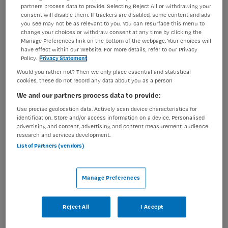
partners process data to provide. Selecting Reject All or withdrawing your
kwalitatieve zorg, professionaliteit, goede
consent will disable them. If trackers are disabled, some content and ads
communicatie en samenwerking bij jou hoog in het
you see may not be as relevant to you. You can resurface this menu to
vaandel? Dan zijn wij op zoek naar jou! Wat ga je doen?
change your choices or withdraw consent at any time by clicking the
Manage Preferences link on the bottom of the webpage. Your choices will
Binnen de NICU (Neonatale...
have effect within our Website. For more details, refer to our Privacy
Policy.
Privacy Statement
Would you rather not? Then we only place essential and statistical
Bekijk vacature
Bewaren
03-08-2026
cookies, these do not record any data about you as a person
We and our partners process data to provide:
Use precise geolocation data. Actively scan device characteristics for
identification. Store and/or access information on a device. Personalised
Overstappen naar de zorg | BBL-
advertising and content, advertising and content measurement, audience
research and services development.
opleiding
List of Partners (vendors)
Koninklijke Visio
,
Vries
Manage Preferences
MBO
Reject All
I Accept
Fulltime