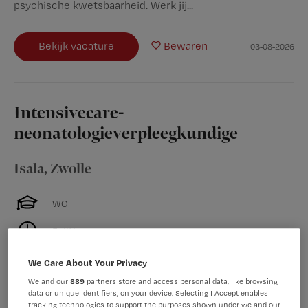
psychische kwetsbaarheid. Werk jij...
Bekijk vacature
Bewaren
03-08-2026
Intensivecare-
neonatologieverpleegkundige
Isala
,
Zwolle
WO
Fulltime
Tijdelijk met uitzicht op vast
We Care About Your Privacy
We and our
889
partners store and access personal data, like browsing
Heb jij de specialistische vervolgopleiding
data or unique identifiers, on your device. Selecting I Accept enables
intensivecare-neonatologie (bijna) afgerond? Staan
tracking technologies to support the purposes shown under we and our