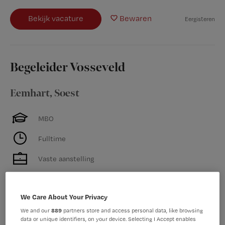
Bekijk vacature
Bewaren
Eergisteren
Begeleider Vosseveld
Eemhart
,
Soest
MBO
Fulltime
Vaste aanstelling
Wil jij ontdekken hoeveel voldoening het geeft om als
Begeleider binnen Vosseveld écht van betekenis te
We Care About Your Privacy
kunnen zijn in de gehandicaptenzorg? Hoe ziet jouw
We and our
889
partners store and access personal data, like browsing
nieuwe werkplek eruit? Op het groene en parkachtige
data or unique identifiers, on your device. Selecting I Accept enables