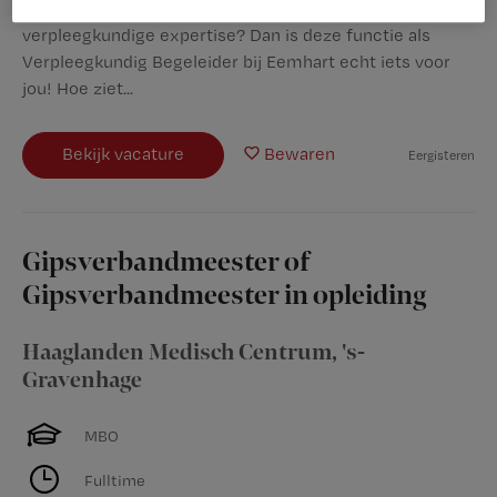
verschil maken in hun leven, vanuit jouw
verpleegkundige expertise? Dan is deze functie als
Verpleegkundig Begeleider bij Eemhart echt iets voor
jou! Hoe ziet...
Bekijk vacature
Bewaren
Eergisteren
Gipsverbandmeester of
Gipsverbandmeester in opleiding
Haaglanden Medisch Centrum
,
's-
Gravenhage
MBO
Fulltime