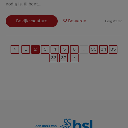
nodig is. Jij bent...
Bekijk vacature
Bewaren
Eergisteren
1
2
3
4
5
6
...
33
34
35
(current)
36
37