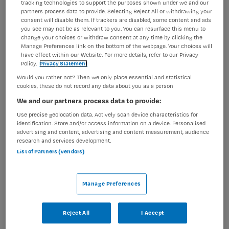
Vosseveld in Soest bevinden zich drie woningen voor
tracking technologies to support the purposes shown under we and our
partners process data to provide. Selecting Reject All or withdrawing your
kinderen en...
consent will disable them. If trackers are disabled, some content and ads
you see may not be as relevant to you. You can resurface this menu to
change your choices or withdraw consent at any time by clicking the
Bekijk vacature
Bewaren
Eergisteren
Manage Preferences link on the bottom of the webpage. Your choices will
have effect within our Website. For more details, refer to our Privacy
Policy.
Privacy Statement
Would you rather not? Then we only place essential and statistical
cookies, these do not record any data about you as a person
Verpleegkundig begeleider
We and our partners process data to provide:
Use precise geolocation data. Actively scan device characteristics for
Eemhart
,
Baarn
identification. Store and/or access information on a device. Personalised
advertising and content, advertising and content measurement, audience
research and services development.
MBO
List of Partners (vendors)
Fulltime
Manage Preferences
Vaste aanstelling
Heb jij hart voor mensen met een verstandelijke
Reject All
I Accept
beperking én een intensieve zorgvraag? Wil jij écht het