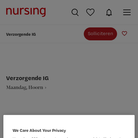
Solliciteren
Verzorgende IG
Verzorgende IG
Maandag, Hoorn
VAKGEBIED
FUNCTIE
We Care About Your Privacy
Verpleegkunde
Verzorgende IG