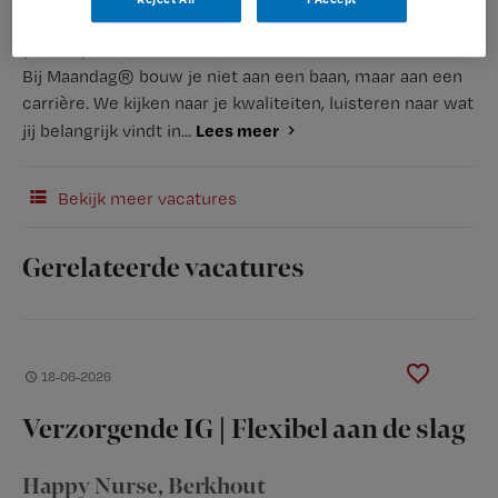
(Recruiter)
Bij Maandag® bouw je niet aan een baan, maar aan een
carrière. We kijken naar je kwaliteiten, luisteren naar wat
Lees meer
jij belangrijk vindt in...
Bekijk meer vacatures
Gerelateerde vacatures
18-06-2026
Verzorgende IG | Flexibel aan de slag
Happy Nurse
, Berkhout