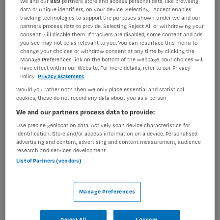
We and our
889
partners store and access personal data, like browsing
data or unique identifiers, on your device. Selecting I Accept enables
BRANCHE
AANSTELLING
tracking technologies to support the purposes shown under we and our
Onbekend
Niet nader bepaald
partners process data to provide. Selecting Reject All or withdrawing your
consent will disable them. If trackers are disabled, some content and ads
PLAATSINGSDATUM
NIVEAU
you see may not be as relevant to you. You can resurface this menu to
15 augustus 2025
MBO
change your choices or withdraw consent at any time by clicking the
Manage Preferences link on the bottom of the webpage. Your choices will
have effect within our Website. For more details, refer to our Privacy
ERVARING
DIENSTVERBAND
Policy.
Privacy Statement
Niet nader bepaald
Niet nader bepaald
Would you rather not? Then we only place essential and statistical
cookies, these do not record any data about you as a person
We and our partners process data to provide:
Vacature niet beschikbaar
Use precise geolocation data. Actively scan device characteristics for
Deze vacature Verzorgende IG bij Maandag is niet meer
identification. Store and/or access information on a device. Personalised
advertising and content, advertising and content measurement, audience
actueel. Hieronder staan enkele vergelijkbare vacatures
research and services development.
die voor u wellicht interessant zijn.
List of Partners (vendors)
Manage Preferences
Reject All
I Accept