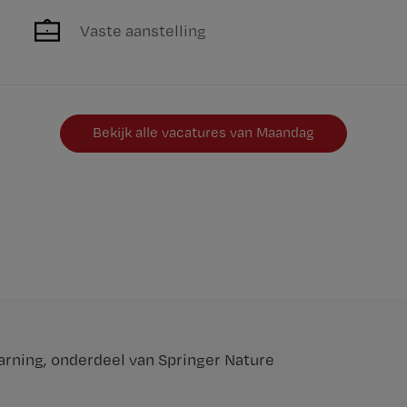
Vaste aanstelling
Bekijk alle vacatures van Maandag
arning
, onderdeel van
Springer Nature