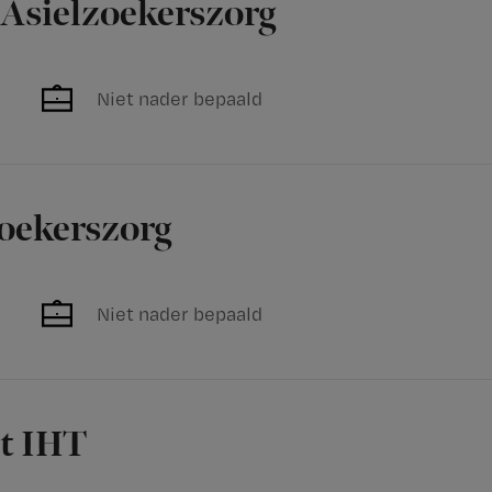
 Asielzoekerszorg
Niet nader bepaald
zoekerszorg
Niet nader bepaald
st IHT