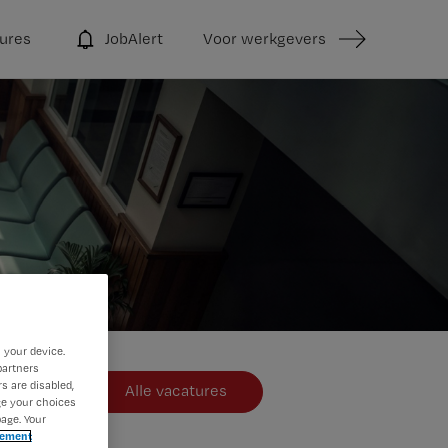
ures
JobAlert
Voor werkgevers
 your device.
partners
s are disabled,
Alle vacatures
ge your choices
age. Your
tement