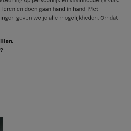
euning op persoonlijk én vakinhoudelijk vlak.
t leren en doen gaan hand in hand. Met
idingen geven we je alle mogelijkheden. Omdat
llen.
n?