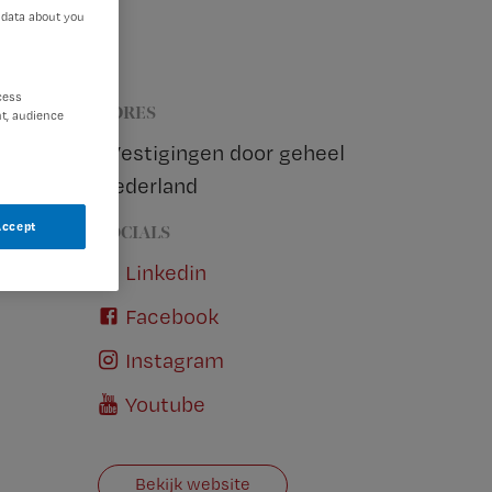
 data about you
cess
ADRES
t, audience
, Vestigingen door geheel
Nederland
Accept
SOCIALS
Linkedin
Facebook
Instagram
Youtube
Bekijk website