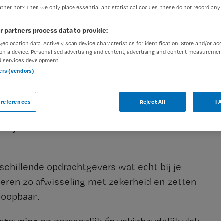
ther not? Then we only place essential and statistical cookies, these do not record any
r partners process data to provide:
geolocation data. Actively scan device characteristics for identification. Store and/or ac
 baan, maar aan een carrière.
on a device. Personalised advertising and content, advertising and content measuremen
d services development.
ners (vendors)
ar wat jij belangrijk vindt in je werk en helpen
oeit Maandag® met je mee.
references
Reject All
I 
onlijke contactpersoon die met je meedenkt en
met je schakelt wanneer zich een kans
rschillende opdrachtgevers wat echt bij je
neren zo afwisseling met zekerheid en zetten
loopbaan.