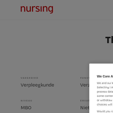
T
We Care A
VAKGEBIED
FUNCTIE
We and our
Verpleegkunde
Verzorgende I
Selecting I 
process data
some conten
or withdraw 
NIVEAU
ERVARING
choices will 
MBO
Niet nader bep
Would you ra