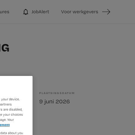
ures
JobAlert
Voor werkgevers
IG
PLAATSINGSDATUM
 your device.
bepaald
9 juni 2026
partners
s are disabled,
ge your choices
age. Your
tement
 data about you