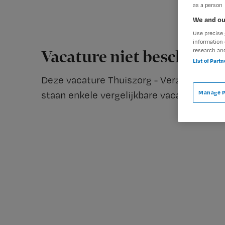
as a person
We and ou
Use precise 
information 
research an
Vacature niet beschikba
List of Part
Deze vacature Thuiszorg - Verzorgende IG
staan enkele vergelijkbare vacatures die v
Manage P