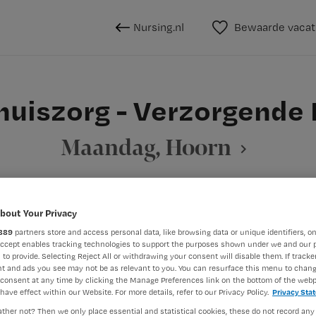
Nursing.nl
Bewaarde vacat
huiszorg - Verzorgende 
Maandag, Hoorn
bout Your Privacy
BRANCHE
AANSTELLING
889
partners store and access personal data, like browsing data or unique identifiers, on
G
Thuiszorg
Niet nader 
Accept enables tracking technologies to support the purposes shown under we and our 
 to provide. Selecting Reject All or withdrawing your consent will disable them. If tracker
t and ads you see may not be as relevant to you. You can resurface this menu to chan
consent at any time by clicking the Manage Preferences link on the bottom of the webp
DIENSTVERBAND
have effect within our Website. For more details, refer to our Privacy Policy.
Privacy Sta
aald
Niet nader bepaald
ther not? Then we only place essential and statistical cookies, these do not record any