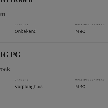
um
BRANCHE
OPLEIDINGSNIVEAU
Onbekend
MBO
 IG PG
roek
BRANCHE
OPLEIDINGSNIVEAU
Verpleeghuis
MBO