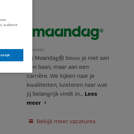
cess
t, audience
(Recruiter)
Accept
Bij Maandag® bouw je niet aan
een baan, maar aan een
carrière. We kijken naar je
kwaliteiten, luisteren naar wat
Lees
jij belangrijk vindt in...
meer
Bekijk meer vacatures