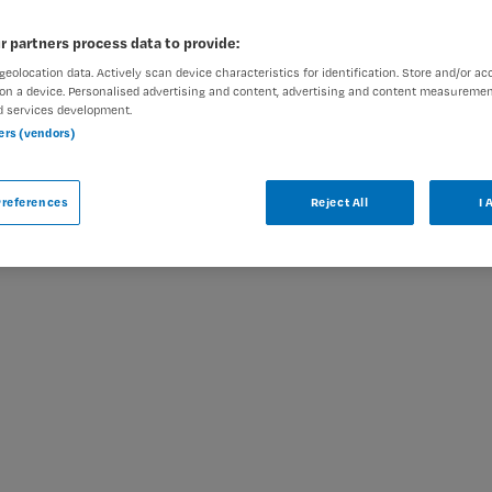
r partners process data to provide:
geolocation data. Actively scan device characteristics for identification. Store and/or ac
on a device. Personalised advertising and content, advertising and content measuremen
d services development.
ar
ners (vendors)
 bij Maandag is niet meer actueel. Hieronder
oor u wellicht interessant zijn.
references
Reject All
I 