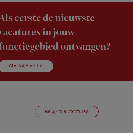
Als eerste de nieuwste
vacatures in jouw
functiegebied ontvangen?
Stel JobAlert in!
Bekijk alle vacatures