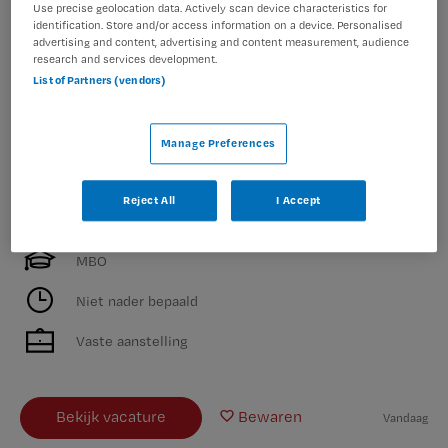
Use precise geolocation data. Actively scan device characteristics for
identification. Store and/or access information on a device. Personalised
advertising and content, advertising and content measurement, audience
Bekijk vacature
Bewaren
research and services development.
Vandaag
List of Partners (vendors)
Manage Preferences
Begeleider LVB
Reject All
I Accept
Maandag
,
Delft
MBO
Niet nader bepaald
Vaste aanstelling
Bekijk vacature
Bewaren
Vandaag