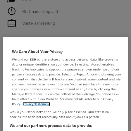
Niet nader bepaald
Vaste aanstelling
Bekijk vacature
Bewaren
Vandaag
We Care About Your Privacy
We and our
889
partners store and access personal data, like browsing
data or unique identifiers, on your device. Selecting I Accept enables
tracking technologies to support the purposes shown under we and our
Begeleider MVG Gehandicaptenzorg
partners process data to provide. Selecting Reject All or withdrawing your
consent will disable them. If trackers are disabled, some content and ads
you see may not be as relevant to you. You can resurface this menu to
Maandag
,
Den Haag
change your choices or withdraw consent at any time by clicking the
Manage Preferences link on the bottom of the webpage. Your choices will
have effect within our Website. For more details, refer to our Privacy
MBO
Policy.
Privacy Statement
Would you rather not? Then we only place essential and statistical
Niet nader bepaald
cookies, these do not record any data about you as a person
We and our partners process data to provide:
Vaste aanstelling