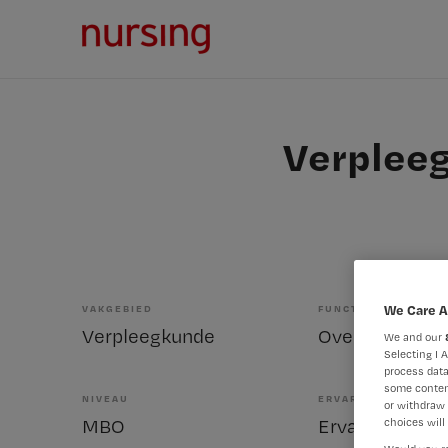
Verpleeg
We Care A
VAKGEBIED
FUNCTIE
Verpleegkunde
We and our
Selecting I 
process data
some conten
NIVEAU
ERVARING
or withdraw 
MBO
Ervaren
choices will 