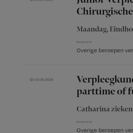
Chirurgische
Maandag
, Eindh
FUNCTIE
Verpleegkund
03-08-2026
parttime of f
Catharina zieke
FUNCTIE