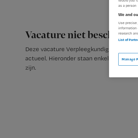
Would you ra
as a person
We and ou
Use precise 
information 
Vacature niet beschikba
research an
List of Part
Deze vacature Verpleegkundige snijdende
actueel. Hieronder staan enkele vergelijk
Manage P
zijn.