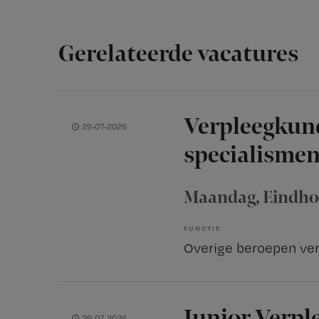
Gerelateerde vacatures
Verpleegkun
29-07-2026
specialisme
Maandag
, Eindh
FUNCTIE
Junior Verpl
29-07-2026