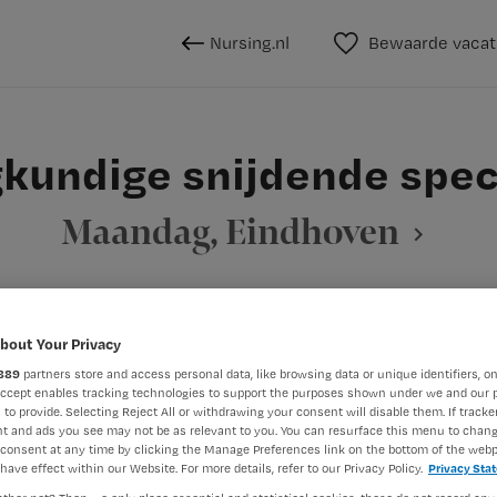
Nursing.nl
Bewaarde vacat
kundige snijdende spe
Maandag, Eindhoven
bout Your Privacy
BRANCHE
AANSTELLING
Overige beroepen verpleegkunde
Ziekenhuis
Niet nader 
889
partners store and access personal data, like browsing data or unique identifiers, on
Accept enables tracking technologies to support the purposes shown under we and our 
 to provide. Selecting Reject All or withdrawing your consent will disable them. If tracker
t and ads you see may not be as relevant to you. You can resurface this menu to chan
DIENSTVERBAND
consent at any time by clicking the Manage Preferences link on the bottom of the webp
Niet nader bepaald
have effect within our Website. For more details, refer to our Privacy Policy.
Privacy Sta