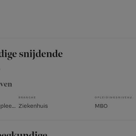
dige snijdende
n
oven
BRANCHE
OPLEIDINGSNIVEAU
Overige beroepen verpleegkunde
Ziekenhuis
MBO
eegkundige