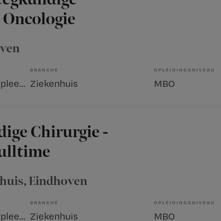
 Oncologie
oven
BRANCHE
OPLEIDINGSNIVEAU
Overige beroepen verpleegkunde
Ziekenhuis
MBO
ige Chirurgie -
ulltime
nhuis
, Eindhoven
BRANCHE
OPLEIDINGSNIVEAU
Overige beroepen verpleegkunde
Ziekenhuis
MBO