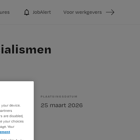
ures
JobAlert
Voor werkgevers
cialismen
PLAATSINGSDATUM
bepaald
25 maart 2026
 your device.
partners
s are disabled,
ge your choices
age. Your
tement