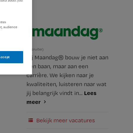
 data about you
cess
t, audience
(Recruiter)
Bij Maandag® bouw je niet aan
Accept
een baan, maar aan een
carrière. We kijken naar je
kwaliteiten, luisteren naar wat
Lees
jij belangrijk vindt in...
meer
Bekijk meer vacatures