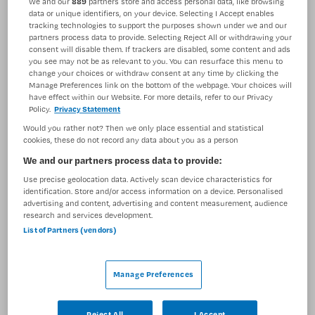
We and our
889
partners store and access personal data, like browsing
data or unique identifiers, on your device. Selecting I Accept enables
BRANCHE
AANSTELLING
tracking technologies to support the purposes shown under we and our
Instelling/tehuis
Niet nader bepaald
partners process data to provide. Selecting Reject All or withdrawing your
consent will disable them. If trackers are disabled, some content and ads
PLAATSINGSDATUM
NIVEAU
you see may not be as relevant to you. You can resurface this menu to
3 juni 2026
MBO
change your choices or withdraw consent at any time by clicking the
Manage Preferences link on the bottom of the webpage. Your choices will
have effect within our Website. For more details, refer to our Privacy
ERVARING
DIENSTVERBAND
Policy.
Privacy Statement
Ervaren
Niet nader bepaald
Would you rather not? Then we only place essential and statistical
cookies, these do not record any data about you as a person
We and our partners process data to provide:
Vacature niet beschikbaar
Use precise geolocation data. Actively scan device characteristics for
Deze vacature Verzorgende IG NAH bij Maandag is niet
identification. Store and/or access information on a device. Personalised
advertising and content, advertising and content measurement, audience
meer actueel. Hieronder staan enkele vergelijkbare
research and services development.
vacatures die voor u wellicht interessant zijn.
List of Partners (vendors)
Manage Preferences
Reject All
I Accept