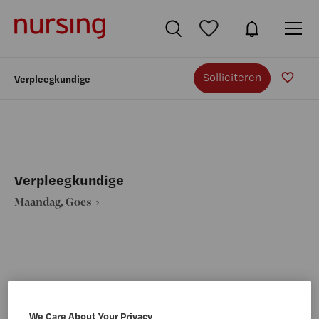
Solliciteren
Verpleegkundige
Verpleegkundige
Maandag, Goes
VAKGEBIED
FUNCTIE
Verpleegkunde
Overige beroepen verpleegkunde
We Care About Your Privacy