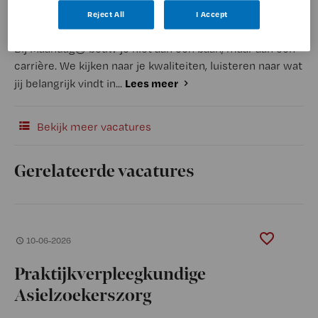
Reject All
I Accept
(Recruiter)
Bij Maandag® bouw je niet aan een baan, maar aan een
carrière. We kijken naar je kwaliteiten, luisteren naar wat
Lees meer
jij belangrijk vindt in...
Bekijk meer vacatures
Gerelateerde vacatures
10-06-2026
Praktijkverpleegkundige
Asielzoekerszorg