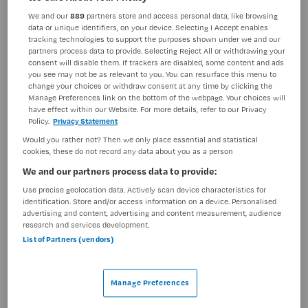
We and our
889
partners store and access personal data, like browsing
BRANCHE
AANSTELLING
data or unique identifiers, on your device. Selecting I Accept enables
Instelling/tehuis
Niet nader bepaald
tracking technologies to support the purposes shown under we and our
partners process data to provide. Selecting Reject All or withdrawing your
PLAATSINGSDATUM
NIVEAU
consent will disable them. If trackers are disabled, some content and ads
19 september 2024
MBO
you see may not be as relevant to you. You can resurface this menu to
change your choices or withdraw consent at any time by clicking the
Manage Preferences link on the bottom of the webpage. Your choices will
ERVARING
DIENSTVERBAND
have effect within our Website. For more details, refer to our Privacy
Ervaren
Niet nader bepaald
Policy.
Privacy Statement
Would you rather not? Then we only place essential and statistical
cookies, these do not record any data about you as a person
Vacature niet beschikbaar
We and our partners process data to provide:
Deze vacature Verpleegkundige bij Maandag is niet
Use precise geolocation data. Actively scan device characteristics for
meer actueel. Hieronder staan enkele vergelijkbare
identification. Store and/or access information on a device. Personalised
advertising and content, advertising and content measurement, audience
vacatures die voor u wellicht interessant zijn.
research and services development.
List of Partners (vendors)
Manage Preferences