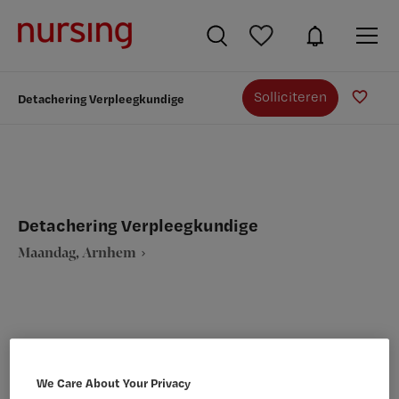
Solliciteren
Detachering Verpleegkundige
Detachering Verpleegkundige
Maandag, Arnhem
VAKGEBIED
FUNCTIE
We Care About Your Privacy
Verpleegkunde
Overige beroepen verpleegkunde