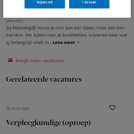
Reject All
I Accept
(Recruiter)
Bij Maandag® bouw je niet aan een baan, maar aan een
carrière. We kijken naar je kwaliteiten, luisteren naar wat
Lees meer
jij belangrijk vindt in...
Bekijk meer vacatures
Gerelateerde vacatures
22-07-2026
Verpleegkundige (oproep)