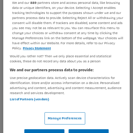
We and our
889
partners store and access personal data, like browsing
BRANCHE
AANSTELLING
data or unique identifiers, on your device. Selecting I Accept enables
Instelling/tehuis
Niet nader bepaald
tracking technologies to support the purposes shown under we and our
partners process data to provide. Selecting Reject All or withdrawing your
consent will disable them. If trackers are disabled, some content and ads
PLAATSINGSDATUM
NIVEAU
you see may not be as relevant to you. You can resurface this menu to
19 november 2024
MBO
change your choices or withdraw consent at any time by clicking the
Manage Preferences link on the bottom of the webpage. Your choices will
ERVARING
DIENSTVERBAND
have effect within our Website. For more details, refer to our Privacy
Ervaren
Fulltime
Policy.
Privacy Statement
Would you rather not? Then we only place essential and statistical
cookies, these do not record any data about you as a person
Vacature niet beschikbaar
We and our partners process data to provide:
Use precise geolocation data. Actively scan device characteristics for
Deze vacature Detachering Verpleegkundige bij
identification. Store and/or access information on a device. Personalised
Maandag is niet meer actueel. Hieronder staan enkele
advertising and content, advertising and content measurement, audience
research and services development.
vergelijkbare vacatures die voor u wellicht interessant
List of Partners (vendors)
zijn.
Manage Preferences