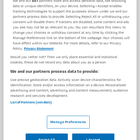
We and our
887
partners store and access personal data, like browsing
data or unique identifiers, on your device. Selecting I Accept enables
BRANCHE
AANSTELLING
tracking technologies to support the purposes shown under we and our
Instelling/tehuis
Niet nader bepaald
partners process data to provide. Selecting Reject All or withdrawing your
consent will disable them. If trackers are disabled, some content and ads
PLAATSINGSDATUM
NIVEAU
you see may not be as relevant to you. You can resurface this menu to
9 september 2025
MBO
change your choices or withdraw consent at any time by clicking the
Manage Preferences link on the bottom of the webpage. Your choices will
have effect within our Website. For more details, refer to our Privacy
ERVARING
DIENSTVERBAND
Policy.
Privacy Statement
Niet nader bepaald
Niet nader bepaald
Would you rather not? Then we only place essential and statistical
cookies, these do not record any data about you as a person
We and our partners process data to provide:
Vacature niet beschikbaar
Use precise geolocation data. Actively scan device characteristics for
Deze vacature Verzorgende IG Wolvega bij Maandag is
identification. Store and/or access information on a device. Personalised
advertising and content, advertising and content measurement, audience
niet meer actueel. Hieronder staan enkele vergelijkbare
research and services development.
vacatures die voor u wellicht interessant zijn.
List of Partners (vendors)
Manage Preferences
Reject All
I Accept