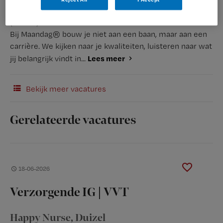
(Recruiter)
Bij Maandag® bouw je niet aan een baan, maar aan een
carrière. We kijken naar je kwaliteiten, luisteren naar wat
Lees meer
jij belangrijk vindt in...
Bekijk meer vacatures
Gerelateerde vacatures
18-06-2026
Verzorgende IG | VVT
Happy Nurse
, Duizel