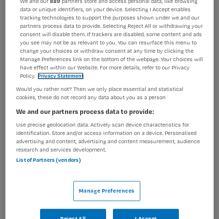
We and our
889
partners store and access personal data, like browsing
data or unique identifiers, on your device. Selecting I Accept enables
BRANCHE
AANSTELLING
tracking technologies to support the purposes shown under we and our
Instelling/tehuis
Niet nader bepaald
partners process data to provide. Selecting Reject All or withdrawing your
consent will disable them. If trackers are disabled, some content and ads
PLAATSINGSDATUM
NIVEAU
you see may not be as relevant to you. You can resurface this menu to
6 augustus 2025
MBO
change your choices or withdraw consent at any time by clicking the
Manage Preferences link on the bottom of the webpage. Your choices will
have effect within our Website. For more details, refer to our Privacy
ERVARING
DIENSTVERBAND
Policy.
Privacy Statement
Ervaren
Niet nader bepaald
Would you rather not? Then we only place essential and statistical
cookies, these do not record any data about you as a person
We and our partners process data to provide:
Vacature niet beschikbaar
Use precise geolocation data. Actively scan device characteristics for
Deze vacature Verzorgende IG gezocht! bij Maandag is
identification. Store and/or access information on a device. Personalised
advertising and content, advertising and content measurement, audience
niet meer actueel. Hieronder staan enkele vergelijkbare
research and services development.
vacatures die voor u wellicht interessant zijn.
List of Partners (vendors)
Manage Preferences
Reject All
I Accept