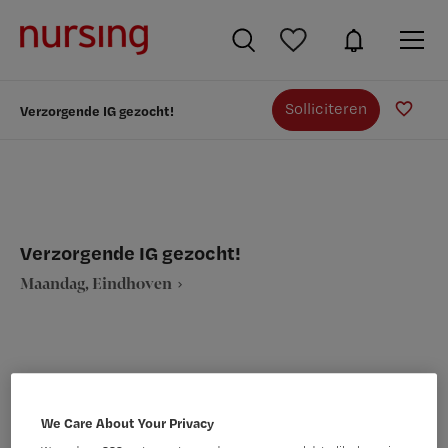
Solliciteren
Verzorgende IG gezocht!
Verzorgende IG gezocht!
Maandag, Eindhoven
VAKGEBIED
FUNCTIE
We Care About Your Privacy
Verpleegkunde
Verzorgende IG