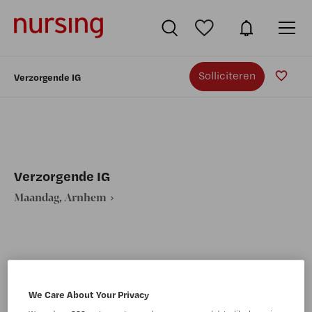
Solliciteren
Verzorgende IG
Verzorgende IG
Maandag, Arnhem
VAKGEBIED
FUNCTIE
We Care About Your Privacy
Verpleegkunde
Verzorgende IG