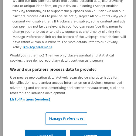
We and our
889
partners store and access personal data, like browsing
data or unique identifiers, on your device. Selecting I Accept enables
BRANCHE
AANSTELLING
tracking technologies to support the purposes shown under we and our
Onbekend
Detachering
partners process data to provide. Selecting Reject All or withdrawing your
consent will disable them. If trackers are disabled, some content and ads
PLAATSINGSDATUM
NIVEAU
you see may not be as relevant to you. You can resurface this menu to
5 augustus 2025
MBO
change your choices or withdraw consent at any time by clicking the
Manage Preferences link on the bottom of the webpage. Your choices will
have effect within our Website. For more details, refer to our Privacy
ERVARING
DIENSTVERBAND
Policy.
Privacy Statement
Ervaren
Niet nader bepaald
Would you rather not? Then we only place essential and statistical
cookies, these do not record any data about you as a person
We and our partners process data to provide:
Vacature niet beschikbaar
Use precise geolocation data. Actively scan device characteristics for
Deze vacature Verzorgende IG bij Maandag is niet meer
identification. Store and/or access information on a device. Personalised
advertising and content, advertising and content measurement, audience
actueel. Hieronder staan enkele vergelijkbare vacatures
research and services development.
die voor u wellicht interessant zijn.
List of Partners (vendors)
Manage Preferences
Reject All
I Accept