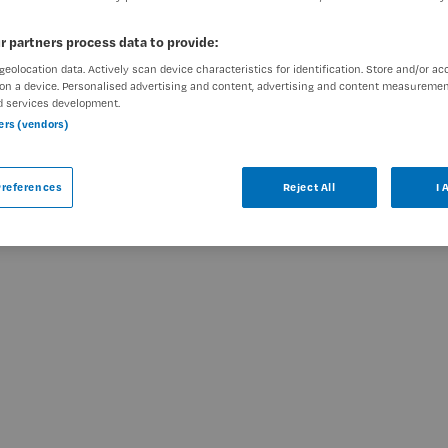
r partners process data to provide:
geolocation data. Actively scan device characteristics for identification. Store and/or ac
on a device. Personalised advertising and content, advertising and content measuremen
ar
d services development.
ners (vendors)
g is niet meer actueel. Hieronder staan
wellicht interessant zijn.
references
Reject All
I 