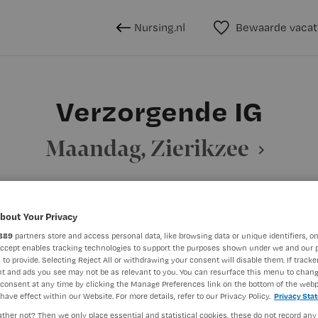
Nursing.nl
Bewaarde vacat
Verzorgende IG
Maandag, Zierikzee
bout Your Privacy
BRANCHE
AANSTELLING
G
Instelling/tehuis
Niet nader 
889
partners store and access personal data, like browsing data or unique identifiers, on
Accept enables tracking technologies to support the purposes shown under we and our 
 to provide. Selecting Reject All or withdrawing your consent will disable them. If tracker
t and ads you see may not be as relevant to you. You can resurface this menu to chan
DIENSTVERBAND
consent at any time by clicking the Manage Preferences link on the bottom of the webp
have effect within our Website. For more details, refer to our Privacy Policy.
Privacy Sta
aald
Niet nader bepaald
ther not? Then we only place essential and statistical cookies, these do not record any