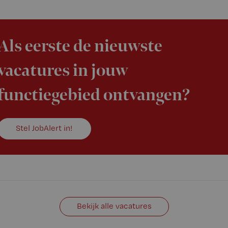
Als eerste de nieuwste
vacatures in jouw
functiegebied ontvangen?
Stel JobAlert in!
Bekijk alle vacatures