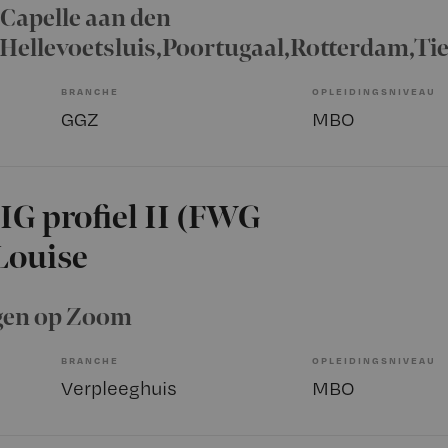
, Capelle aan den
,Hellevoetsluis,Poortugaal,Rotterdam,T
BRANCHE
OPLEIDINGSNIVEAU
GGZ
MBO
IG profiel II (FWG
eLouise
rgen op Zoom
BRANCHE
OPLEIDINGSNIVEAU
Verpleeghuis
MBO