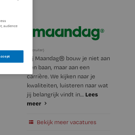
cess
t, audience
(Recruiter)
Accept
Bij Maandag® bouw je niet aan
een baan, maar aan een
carrière. We kijken naar je
kwaliteiten, luisteren naar wat
Lees
jij belangrijk vindt in...
meer
Bekijk meer vacatures