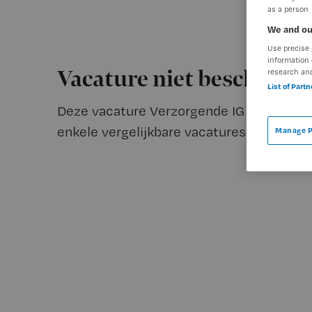
as a person
We and ou
Use precise 
information 
Vacature niet beschikba
research an
List of Part
Deze vacature Verzorgende IG bij Maanda
enkele vergelijkbare vacatures die voor u 
Manage P