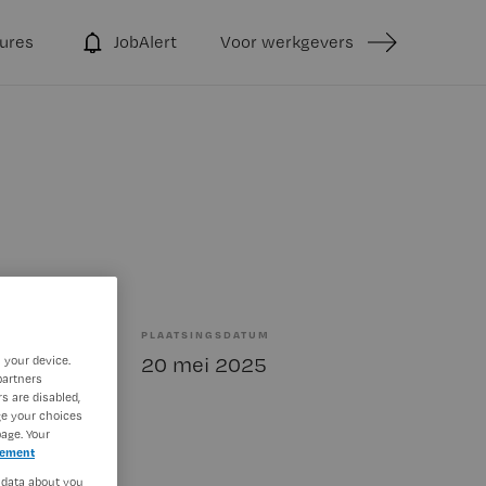
ures
JobAlert
Voor werkgevers
PLAATSINGSDATUM
bepaald
20 mei 2025
 your device.
partners
s are disabled,
ge your choices
age. Your
tement
 data about you