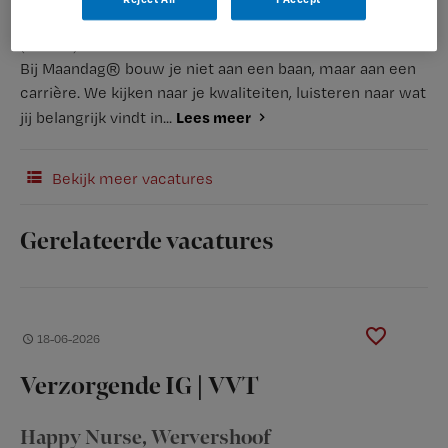
(Recruiter)
Bij Maandag® bouw je niet aan een baan, maar aan een
carrière. We kijken naar je kwaliteiten, luisteren naar wat
Lees meer
jij belangrijk vindt in...
Bekijk meer vacatures
Gerelateerde vacatures
18-06-2026
Verzorgende IG | VVT
Happy Nurse
, Wervershoof