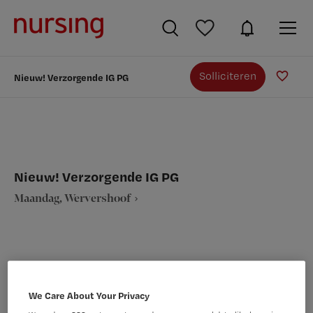
Solliciteren
Nieuw! Verzorgende IG PG
Nieuw! Verzorgende IG PG
Maandag, Wervershoof
VAKGEBIED
FUNCTIE
We Care About Your Privacy
Verpleegkunde
Verzorgende IG