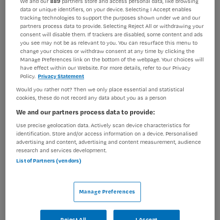
We and our
889
partners store and access personal data, like browsing
data or unique identifiers, on your device. Selecting I Accept enables
BRANCHE
AANSTELLING
tracking technologies to support the purposes shown under we and our
Onbekend
Niet nader bepaald
partners process data to provide. Selecting Reject All or withdrawing your
consent will disable them. If trackers are disabled, some content and ads
PLAATSINGSDATUM
NIVEAU
you see may not be as relevant to you. You can resurface this menu to
8 juni 2026
MBO
change your choices or withdraw consent at any time by clicking the
Manage Preferences link on the bottom of the webpage. Your choices will
have effect within our Website. For more details, refer to our Privacy
ERVARING
DIENSTVERBAND
Policy.
Privacy Statement
Niet nader bepaald
Niet nader bepaald
Would you rather not? Then we only place essential and statistical
cookies, these do not record any data about you as a person
We and our partners process data to provide:
Vacature niet beschikbaar
Use precise geolocation data. Actively scan device characteristics for
Deze vacature Nieuw! Verzorgende IG PG bij Maandag is
identification. Store and/or access information on a device. Personalised
advertising and content, advertising and content measurement, audience
niet meer actueel. Hieronder staan enkele vergelijkbare
research and services development.
vacatures die voor u wellicht interessant zijn.
List of Partners (vendors)
Manage Preferences
Reject All
I Accept