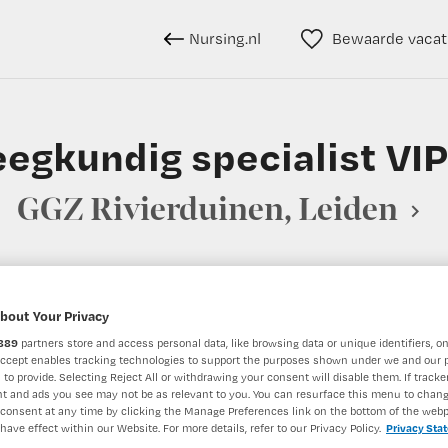
Nursing.nl
Bewaarde vacat
eegkundig specialist VI
GGZ Rivierduinen, Leiden
BRANCHE
AANSTELLING
bout Your Privacy
 specialist
GGZ
Tijdelijk di
889
partners store and access personal data, like browsing data or unique identifiers, on
Accept enables tracking technologies to support the purposes shown under we and our 
 to provide. Selecting Reject All or withdrawing your consent will disable them. If tracker
t and ads you see may not be as relevant to you. You can resurface this menu to chan
DIENSTVERBAND
consent at any time by clicking the Manage Preferences link on the bottom of the webp
Parttime
have effect within our Website. For more details, refer to our Privacy Policy.
Privacy Sta