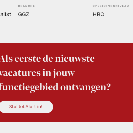
BRANCHE
OPLEIDINGSNIVEAU
alist
GGZ
HBO
Als eerste de nieuwste
vacatures in jouw
functiegebied ontvangen?
Stel JobAlert in!