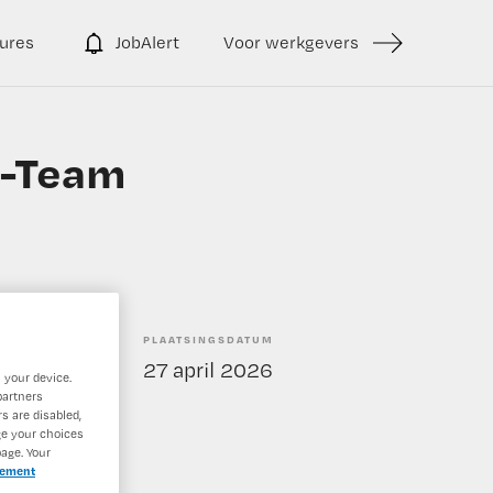
ures
JobAlert
Voor werkgevers
P-Team
PLAATSINGSDATUM
enstverband
27 april 2026
 your device.
partners
s are disabled,
ge your choices
age. Your
tement