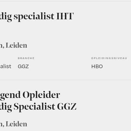
ig specialist IHT
n
, Leiden
BRANCHE
OPLEIDINGSNIVEAU
alist
GGZ
HBO
gend Opleider
ig Specialist GGZ
n
, Leiden