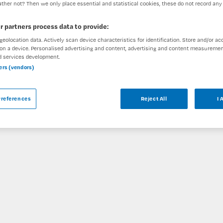
ther not? Then we only place essential and statistical cookies, these do not record any
r partners process data to provide:
geolocation data. Actively scan device characteristics for identification. Store and/or ac
on a device. Personalised advertising and content, advertising and content measuremen
ar
d services development.
ners (vendors)
VIP-Team bij GGZ Rivierduinen is niet meer
bare vacatures die voor u wellicht interessant
references
Reject All
I 