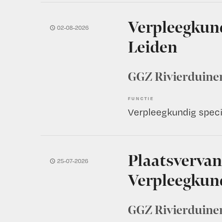
Verpleegkund
02-08-2026
Leiden
GGZ Rivierduine
FUNCTIE
Verpleegkundig speci
Plaatsvervan
25-07-2026
Verpleegkund
GGZ Rivierduine