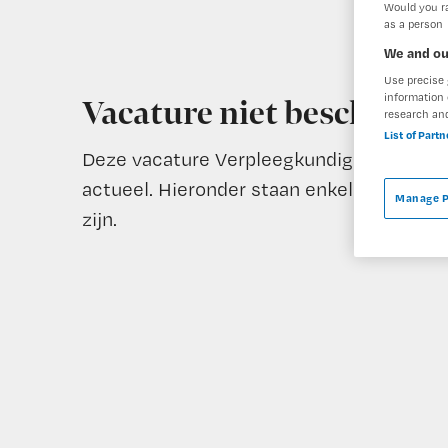
Would you ra
as a person
We and ou
Use precise 
information 
Vacature niet beschikba
research an
List of Part
Deze vacature Verpleegkundig specialist 
actueel. Hieronder staan enkele vergelijk
Manage P
zijn.