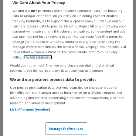
We Care About Your Privacy
We and our
887
partners store and access personal data, like browsing
Jouw kracht past bij ons werk
data or unique identifiers, on your device. Selecting I Accept enables
tracking technologies to support the purposes shown under we and our
partners process data to provide. Selecting Reject All or withdrawing your
Wij vinden: Het begint met begrip. Dat is altijd de eerste
consent will disable them. If trackers are disabled, some content and ads
stap. En daar staan we met al onze collega’s voor! Past
you see may not be as relevant to you. You can resurface this menu to
dat ook bij jou? En kijk je uit naar een gezonde uitdaging
change your choices or withdraw consent at any time by clicking the
Manage Preferences link on the bottom of the webpage. Your choices will
in je werk? Lees dan vooral verder.
have effect within our Website. For more details, refer to our Privacy
Policy.
Privacy Statement
Want bij GGZ Rivierduinen verdiep je je iedere dag. Niet
Would you rather not? Then we only place essential and statistical
alleen in de medische vraagstukken of in onderzoek.
cookies, these do not record any data about you as a person
Maar ook tijdens gesprekken met verschillende
We and our partners process data to provide:
(ervarings)deskundigen binnen en buiten onze
Use precise geolocation data. Actively scan device characteristics for
organisatie. En bovenal verdiep je je in cliënten zelf.
identification. Store and/or access information on a device. Personalised
advertising and content, advertising and content measurement, audience
Want zij kiezen zelf voor de behandeling die bij hen past.
research and services development.
En daarmee werk je zelf iedere dag aan de verdere
List of Partners (vendors)
verdieping van jouw eigen kennis en ervaring.
Lees meer
Manage Preferences