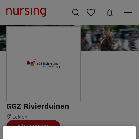
GGZ Rivierduinen
Leiden
Alle vacatures