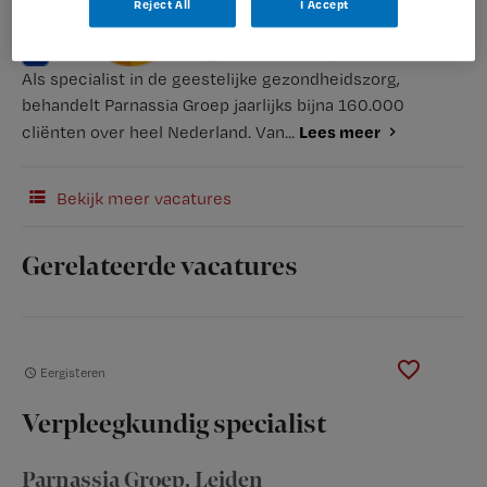
Reject All
I Accept
Als specialist in de geestelijke gezondheidszorg,
behandelt Parnassia Groep jaarlijks bijna 160.000
Lees meer
cliënten over heel Nederland. Van...
Bekijk meer vacatures
Gerelateerde vacatures
Eergisteren
Verpleegkundig specialist
Parnassia Groep
, Leiden