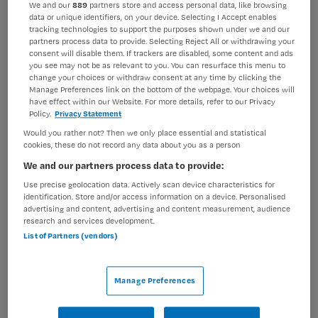
We and our
889
partners store and access personal data, like browsing
data or unique identifiers, on your device. Selecting I Accept enables
BRANCHE
AANSTELLING
tracking technologies to support the purposes shown under we and our
GGZ
Niet nader bepaald
partners process data to provide. Selecting Reject All or withdrawing your
consent will disable them. If trackers are disabled, some content and ads
PLAATSINGSDATUM
NIVEAU
you see may not be as relevant to you. You can resurface this menu to
6 juni 2026
WO
change your choices or withdraw consent at any time by clicking the
Manage Preferences link on the bottom of the webpage. Your choices will
have effect within our Website. For more details, refer to our Privacy
ERVARING
DIENSTVERBAND
Policy.
Privacy Statement
Niet nader bepaald
Fulltime
Would you rather not? Then we only place essential and statistical
cookies, these do not record any data about you as a person
Vacature niet beschikbaar
We and our partners process data to provide:
Use precise geolocation data. Actively scan device characteristics for
Deze vacature Verpleegkundig specialist bij Parnassia
identification. Store and/or access information on a device. Personalised
Groep is niet meer actueel. Hieronder staan enkele
advertising and content, advertising and content measurement, audience
research and services development.
vergelijkbare vacatures die voor u wellicht interessant
List of Partners (vendors)
zijn.
Manage Preferences