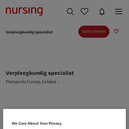
Solliciteren
Verpleegkundig specialist
Verpleegkundig specialist
Parnassia Groep, Leiden
VAKGEBIED
FUNCTIE
We Care About Your Privacy
Verpleegkunde
Verpleegkundig specialist