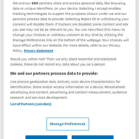
We and our
889
partners store and access personal data, like browsing
BRANCHE
AANSTELLING
data or unique identifiers, on your device. Selecting I Accept enables
Instelling/tehuis
Niet nader bepaald
tracking technologies to support the purposes shown under we and our
partners process data to provide. Selecting Reject All or withdrawing your
consent will disable them. If trackers are disabled, some content and ads
PLAATSINGSDATUM
NIVEAU
you see may not be as relevant to you. You can resurface this menu to
29 april 2026
HBO
change your choices or withdraw consent at any time by clicking the
Manage Preferences link on the bottom of the webpage. Your choices will
ERVARING
DIENSTVERBAND
have effect within our Website. For more details, refer to our Privacy
Ervaren
Niet nader bepaald
Policy.
Privacy Statement
Would you rather not? Then we only place essential and statistical
cookies, these do not record any data about you as a person
Vacature niet beschikbaar
We and our partners process data to provide:
Use precise geolocation data. Actively scan device characteristics for
Deze vacature Verpleegkundig Specialist IHT bij
identification. Store and/or access information on a device. Personalised
Maandag is niet meer actueel. Hieronder staan enkele
advertising and content, advertising and content measurement, audience
research and services development.
vergelijkbare vacatures die voor u wellicht interessant
List of Partners (vendors)
zijn.
Manage Preferences