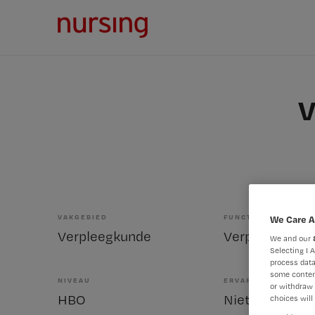
V
VAKGEBIED
FUNCTIE
We Care A
Verpleegkunde
Verpleegkundig
We and our
Selecting I 
process data
some conten
NIVEAU
ERVARING
or withdraw 
HBO
Niet nader bep
choices will 