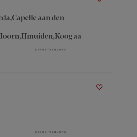
eda,Capelle aan den
oorn,IJmuiden,Koog aa
DIENSTVERBAND
DIENSTVERBAND