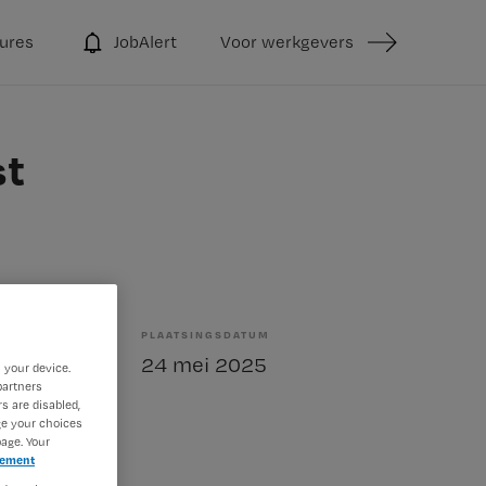
ures
JobAlert
Voor werkgevers
st
PLAATSINGSDATUM
bepaald
24 mei 2025
 your device.
partners
s are disabled,
ge your choices
age. Your
tement