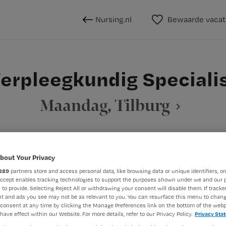
Nursing.nl
Bewaarde vacat
erpleegkundig Speciali
Maandag, Tilburg
BRANCHE
AANSTELLING
bout Your Privacy
 specialist
Onbekend
Niet nader 
889
partners store and access personal data, like browsing data or unique identifiers, on
Accept enables tracking technologies to support the purposes shown under we and our 
 to provide. Selecting Reject All or withdrawing your consent will disable them. If tracker
t and ads you see may not be as relevant to you. You can resurface this menu to chan
DIENSTVERBAND
consent at any time by clicking the Manage Preferences link on the bottom of the webp
aald
Niet nader bepaald
have effect within our Website. For more details, refer to our Privacy Policy.
Privacy Sta