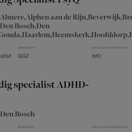
, Almere,Alphen aan de Rijn,Beverwijk,Br
m,Den Bosch,Den
,Gouda,Haarlem,Heemskerk,Hoofddorp,H
BRANCHE
OPLEIDINGSNIVEAU
alist
GGZ
WO
dig specialist ADHD-
, Den Bosch
BRANCHE
OPLEIDINGSNIVEAU