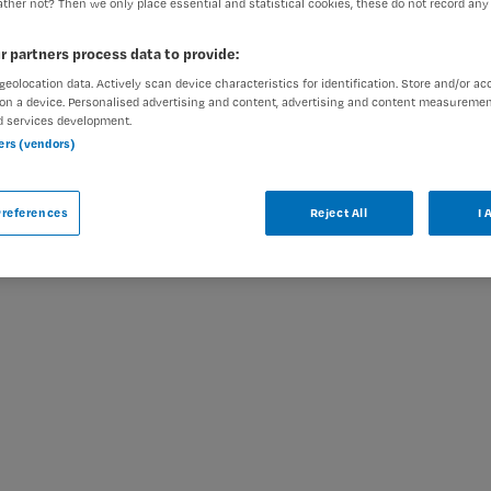
ther not? Then we only place essential and statistical cookies, these do not record any
r partners process data to provide:
geolocation data. Actively scan device characteristics for identification. Store and/or ac
on a device. Personalised advertising and content, advertising and content measuremen
ar
d services development.
ners (vendors)
bij Maandag is niet meer actueel. Hieronder
oor u wellicht interessant zijn.
references
Reject All
I 