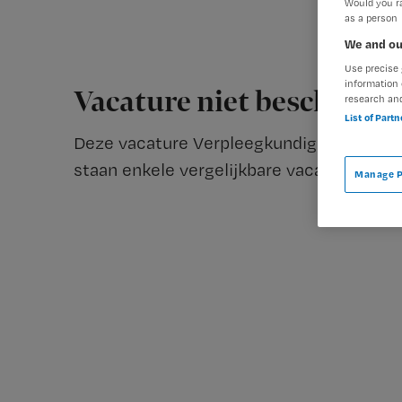
Would you ra
as a person
We and ou
Use precise 
information 
Vacature niet beschikba
research an
List of Part
Deze vacature Verpleegkundig Specialist 
staan enkele vergelijkbare vacatures die v
Manage P