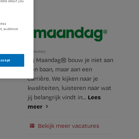
 data about you
cess
t, audience
(Recruiter)
Bij Maandag® bouw je niet aan
Accept
een baan, maar aan een
carrière. We kijken naar je
kwaliteiten, luisteren naar wat
Lees
jij belangrijk vindt in...
meer
Bekijk meer vacatures