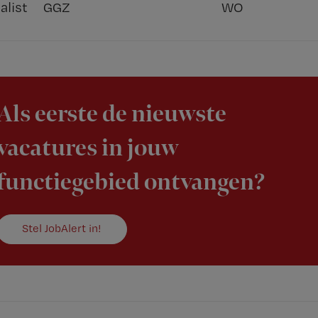
alist
GGZ
WO
Als eerste de nieuwste
vacatures in jouw
functiegebied ontvangen?
Stel JobAlert in!