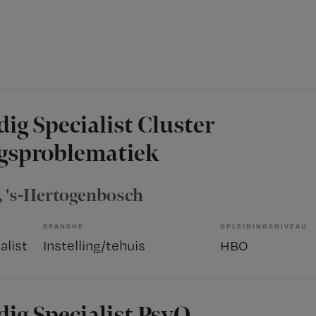
ig Specialist Cluster
gsproblematiek
, 's-Hertogenbosch
BRANCHE
OPLEIDINGSNIVEAU
alist
Instelling/tehuis
HBO
ig Specialist PsyQ