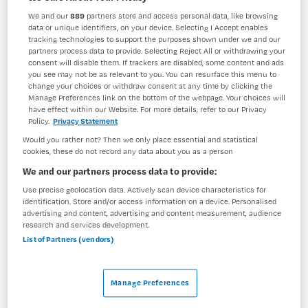
Verpleegkunde
Verpleegkundig specialist
We and our
889
partners store and access personal data, like browsing
data or unique identifiers, on your device. Selecting I Accept enables
BRANCHE
AANSTELLING
tracking technologies to support the purposes shown under we and our
Onbekend
Niet nader bepaald
partners process data to provide. Selecting Reject All or withdrawing your
consent will disable them. If trackers are disabled, some content and ads
you see may not be as relevant to you. You can resurface this menu to
PLAATSINGSDATUM
NIVEAU
change your choices or withdraw consent at any time by clicking the
5 augustus 2025
HBO
Manage Preferences link on the bottom of the webpage. Your choices will
have effect within our Website. For more details, refer to our Privacy
ERVARING
DIENSTVERBAND
Policy.
Privacy Statement
Niet nader bepaald
Niet nader bepaald
Would you rather not? Then we only place essential and statistical
cookies, these do not record any data about you as a person
We and our partners process data to provide:
Vacature niet beschikbaar
Use precise geolocation data. Actively scan device characteristics for
Deze vacature Afstuderend verpleegkundig specialist
identification. Store and/or access information on a device. Personalised
advertising and content, advertising and content measurement, audience
gezocht! bij Maandag is niet meer actueel. Hieronder
research and services development.
staan enkele vergelijkbare vacatures die voor u wellicht
List of Partners (vendors)
interessant zijn.
Manage Preferences