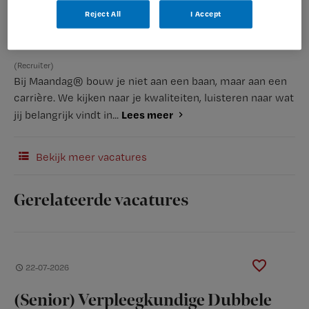
Reject All
I Accept
(Recruiter)
Bij Maandag® bouw je niet aan een baan, maar aan een
carrière. We kijken naar je kwaliteiten, luisteren naar wat
Lees meer
jij belangrijk vindt in...
Bekijk meer vacatures
Gerelateerde vacatures
22-07-2026
(Senior) Verpleegkundige Dubbele