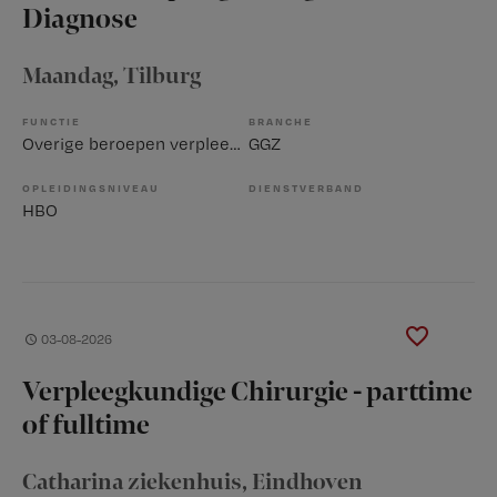
Diagnose
Maandag
, Tilburg
FUNCTIE
BRANCHE
Overige beroepen verpleegkunde
GGZ
OPLEIDINGSNIVEAU
DIENSTVERBAND
HBO
03-08-2026
Verpleegkundige Chirurgie - parttime
of fulltime
Catharina ziekenhuis
, Eindhoven