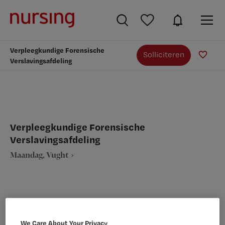
Verpleegkundige Forensische
Solliciteren
Verslavingsafdeling
Verpleegkundige Forensische
Verslavingsafdeling
Maandag, Vught
VAKGEBIED
FUNCTIE
We Care About Your Privacy