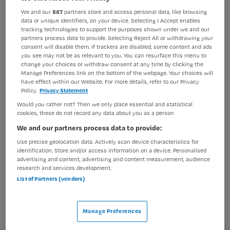
Verpleegkunde
Overige beroepen verpleegkunde
We and our
887
partners store and access personal data, like browsing
data or unique identifiers, on your device. Selecting I Accept enables
BRANCHE
AANSTELLING
tracking technologies to support the purposes shown under we and our
Zelfstandige kliniek
Niet nader bepaald
partners process data to provide. Selecting Reject All or withdrawing your
consent will disable them. If trackers are disabled, some content and ads
you see may not be as relevant to you. You can resurface this menu to
PLAATSINGSDATUM
NIVEAU
change your choices or withdraw consent at any time by clicking the
21 mei 2025
MBO
Manage Preferences link on the bottom of the webpage. Your choices will
have effect within our Website. For more details, refer to our Privacy
ERVARING
DIENSTVERBAND
Policy.
Privacy Statement
Ervaren
Niet nader bepaald
Would you rather not? Then we only place essential and statistical
cookies, these do not record any data about you as a person
We and our partners process data to provide:
Vacature niet beschikbaar
Use precise geolocation data. Actively scan device characteristics for
Deze vacature Verpleegkundige Forensische
identification. Store and/or access information on a device. Personalised
advertising and content, advertising and content measurement, audience
Verslavingsafdeling bij Maandag is niet meer actueel.
research and services development.
Hieronder staan enkele vergelijkbare vacatures die voor
List of Partners (vendors)
u wellicht interessant zijn.
Manage Preferences