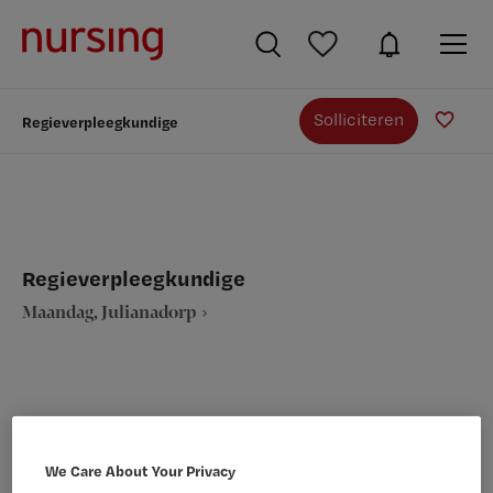
Solliciteren
Regieverpleegkundige
Regieverpleegkundige
Maandag, Julianadorp
VAKGEBIED
FUNCTIE
We Care About Your Privacy
Verpleegkunde
Overige beroepen verpleegkunde