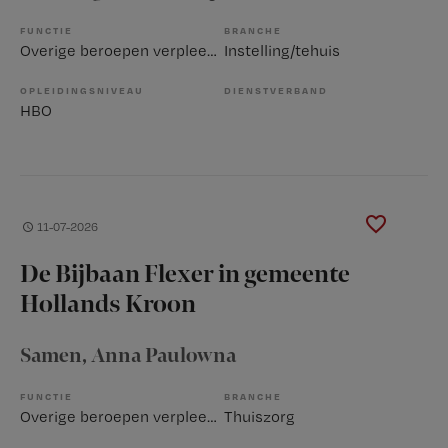
FUNCTIE
BRANCHE
Overige beroepen verpleegkunde
Instelling/tehuis
OPLEIDINGSNIVEAU
DIENSTVERBAND
HBO
11-07-2026
De Bijbaan Flexer in gemeente
Hollands Kroon
Samen
, Anna Paulowna
FUNCTIE
BRANCHE
Overige beroepen verpleegkunde
Thuiszorg