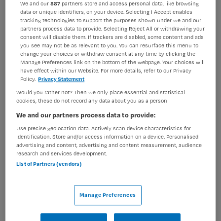
We and our
887
partners store and access personal data, like browsing
data or unique identifiers, on your device. Selecting I Accept enables
BRANCHE
AANSTELLING
tracking technologies to support the purposes shown under we and our
Instelling/tehuis
Niet nader bepaald
partners process data to provide. Selecting Reject All or withdrawing your
consent will disable them. If trackers are disabled, some content and ads
PLAATSINGSDATUM
NIVEAU
you see may not be as relevant to you. You can resurface this menu to
4 juni 2025
HBO
change your choices or withdraw consent at any time by clicking the
Manage Preferences link on the bottom of the webpage. Your choices will
have effect within our Website. For more details, refer to our Privacy
ERVARING
DIENSTVERBAND
Policy.
Privacy Statement
Ervaren
Niet nader bepaald
Would you rather not? Then we only place essential and statistical
cookies, these do not record any data about you as a person
Vacature niet beschikbaar
We and our partners process data to provide:
Use precise geolocation data. Actively scan device characteristics for
Deze vacature Regieverpleegkundige bij Maandag is niet
identification. Store and/or access information on a device. Personalised
meer actueel. Hieronder staan enkele vergelijkbare
advertising and content, advertising and content measurement, audience
research and services development.
vacatures die voor u wellicht interessant zijn.
List of Partners (vendors)
Manage Preferences