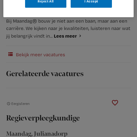
Reject All
I Accept
(Recruiter)
Bij Maandag® bouw je niet aan een baan, maar aan een
carrière. We kijken naar je kwaliteiten, luisteren naar wat
Lees meer
jij belangrijk vindt in...
Bekijk meer vacatures
Gerelateerde vacatures
Eergisteren
Regieverpleegkundige
Maandag
, Julianadorp