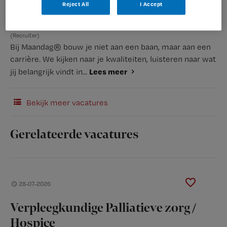
Reject All
I Accept
(Recruiter)
Bij Maandag® bouw je niet aan een baan, maar aan een
carrière. We kijken naar je kwaliteiten, luisteren naar wat
Lees meer
jij belangrijk vindt in...
Bekijk meer vacatures
Gerelateerde vacatures
28-07-2026
Verpleegkundige Palliatieve zorg /
Hospice