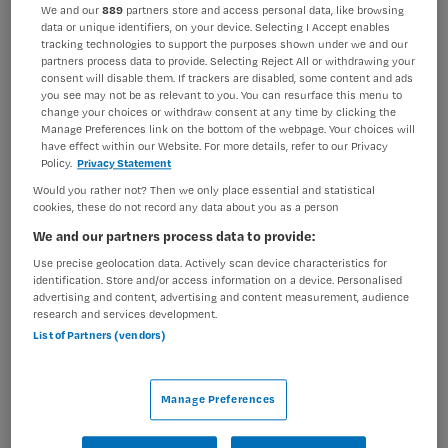
We and our
889
partners store and access personal data, like browsing
BRANCHE
AANSTELLING
data or unique identifiers, on your device. Selecting I Accept enables
Instelling/tehuis
Niet nader bepaald
tracking technologies to support the purposes shown under we and our
partners process data to provide. Selecting Reject All or withdrawing your
consent will disable them. If trackers are disabled, some content and ads
PLAATSINGSDATUM
NIVEAU
you see may not be as relevant to you. You can resurface this menu to
19 maart 2026
HBO
change your choices or withdraw consent at any time by clicking the
Manage Preferences link on the bottom of the webpage. Your choices will
ERVARING
DIENSTVERBAND
have effect within our Website. For more details, refer to our Privacy
Ervaren
Niet nader bepaald
Policy.
Privacy Statement
Would you rather not? Then we only place essential and statistical
cookies, these do not record any data about you as a person
Vacature niet beschikbaar
We and our partners process data to provide:
Use precise geolocation data. Actively scan device characteristics for
Deze vacature Coördinerend Verpleegkundige
identification. Store and/or access information on a device. Personalised
Dagdiensten bij Maandag is niet meer actueel. Hieronder
advertising and content, advertising and content measurement, audience
research and services development.
staan enkele vergelijkbare vacatures die voor u wellicht
List of Partners (vendors)
interessant zijn.
Manage Preferences