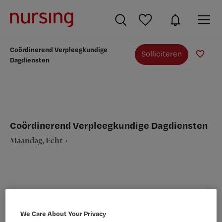
Coördinerend Verpleegkundige
Solliciteren
Dagdiensten
Coördinerend Verpleegkundige Dagdiensten
Maandag, Echt
VAKGEBIED
FUNCTIE
We Care About Your Privacy
Verpleegkunde
Overige beroepen verpleegkunde