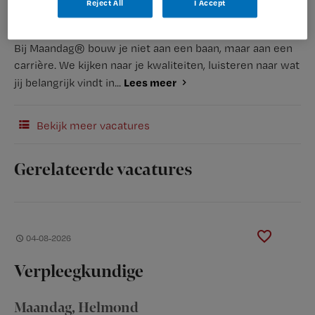
Reject All
I Accept
(Recruiter)
Bij Maandag® bouw je niet aan een baan, maar aan een
carrière. We kijken naar je kwaliteiten, luisteren naar wat
Lees meer
jij belangrijk vindt in...
Bekijk meer vacatures
Gerelateerde vacatures
04-08-2026
Verpleegkundige
Maandag
, Helmond