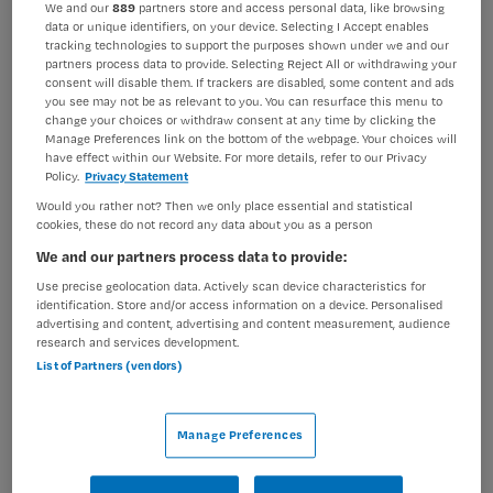
We and our
889
partners store and access personal data, like browsing
data or unique identifiers, on your device. Selecting I Accept enables
BRANCHE
AANSTELLING
tracking technologies to support the purposes shown under we and our
Instelling/tehuis
Niet nader bepaald
partners process data to provide. Selecting Reject All or withdrawing your
consent will disable them. If trackers are disabled, some content and ads
PLAATSINGSDATUM
NIVEAU
you see may not be as relevant to you. You can resurface this menu to
9 juni 2026
MBO
change your choices or withdraw consent at any time by clicking the
Manage Preferences link on the bottom of the webpage. Your choices will
have effect within our Website. For more details, refer to our Privacy
ERVARING
DIENSTVERBAND
Policy.
Privacy Statement
Junior
Niet nader bepaald
Would you rather not? Then we only place essential and statistical
cookies, these do not record any data about you as a person
Vacature niet beschikbaar
We and our partners process data to provide:
Use precise geolocation data. Actively scan device characteristics for
Deze vacature MBO Verpleegkundige bij Maandag is niet
identification. Store and/or access information on a device. Personalised
meer actueel. Hieronder staan enkele vergelijkbare
advertising and content, advertising and content measurement, audience
research and services development.
vacatures die voor u wellicht interessant zijn.
List of Partners (vendors)
Manage Preferences