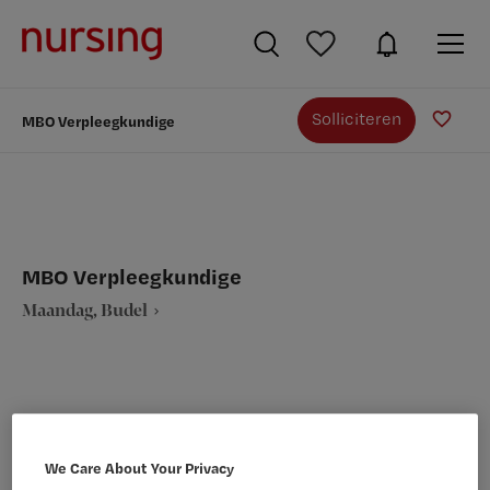
Solliciteren
MBO Verpleegkundige
MBO Verpleegkundige
Maandag, Budel
VAKGEBIED
FUNCTIE
We Care About Your Privacy
Verpleegkunde
MBO-Verpleegkundige