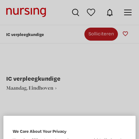
Solliciteren
IC verpleegkundige
IC verpleegkundige
Maandag, Eindhoven
VAKGEBIED
FUNCTIE
We Care About Your Privacy
Verpleegkunde
Intensivecareverpleegkundige