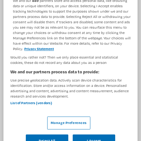
We and our
889
partners store and access personal data, like browsing
data or unique identifiers, on your device. Selecting I Accept enables
BRANCHE
AANSTELLING
tracking technologies to support the purposes shown under we and our
Ziekenhuis
Niet nader bepaald
partners process data to provide. Selecting Reject All or withdrawing your
consent will disable them. If trackers are disabled, some content and ads
PLAATSINGSDATUM
NIVEAU
you see may not be as relevant to you. You can resurface this menu to
13 juli 2025
HBO
change your choices or withdraw consent at any time by clicking the
Manage Preferences link on the bottom of the webpage. Your choices will
have effect within our Website. For more details, refer to our Privacy
ERVARING
DIENSTVERBAND
Policy.
Privacy Statement
Ervaren
Niet nader bepaald
Would you rather not? Then we only place essential and statistical
cookies, these do not record any data about you as a person
We and our partners process data to provide:
Vacature niet beschikbaar
Use precise geolocation data. Actively scan device characteristics for
Deze vacature IC verpleegkundige bij Maandag is niet
identification. Store and/or access information on a device. Personalised
advertising and content, advertising and content measurement, audience
meer actueel. Hieronder staan enkele vergelijkbare
research and services development.
vacatures die voor u wellicht interessant zijn.
List of Partners (vendors)
Manage Preferences
Reject All
I Accept