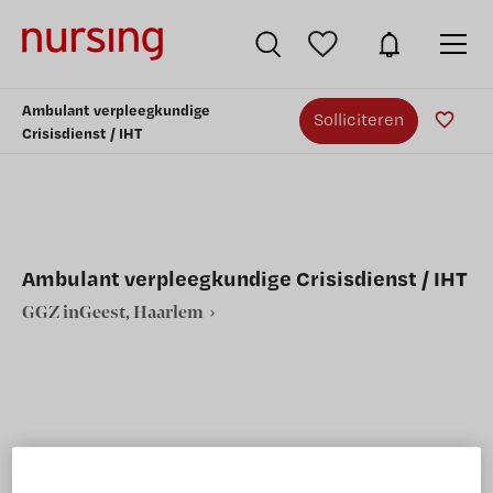
Ambulant verpleegkundige
Solliciteren
Crisisdienst / IHT
Ambulant verpleegkundige Crisisdienst / IHT
GGZ inGeest, Haarlem
VAKGEBIED
FUNCTIE
Verpleegkunde
HBO-verpleegkundige