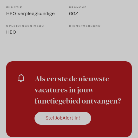
FUNCTIE
BRANCHE
HBO-verpleegkundige
GGZ
OPLEIDINGSNIVEAU
DIENSTVERBAND
HBO
Als eerste de nieuwste
vacatures in jouw
functiegebied ontvangen?
Stel JobAlert in!