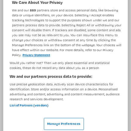
We Care About Your Privacy
BRANCHE
AANSTELLING
We and our
889
partners store and access personal data, like browsing
Zelfstandige kliniek
Vaste aanstelling
data or unique identifiers, on your device. Selecting I Accept enables
tracking technologies to support the purposes shown under we and our
PLAATSINGSDATUM
NIVEAU
partners process data to provide. Selecting Reject All or withdrawing your
25 juli 2025
HBO
consent will disable them. If trackers are disabled, some content and ads
you see may not be as relevant to you. You can resurface this menu to
change your choices or withdraw consent at any time by clicking the
ERVARING
DIENSTVERBAND
Manage Preferences link on the bottom of the webpage. Your choices will
Ervaren
Fulltime
have effect within our Website. For more details, refer to our Privacy
Policy.
Privacy Statement
Would you rather not? Then we only place essential and statistical
Vacature niet beschikbaar
cookies, these do not record any data about you as a person
We and our partners process data to provide:
Deze vacature Ambulant verpleegkundige Crisisdienst /
Use precise geolocation data. Actively scan device characteristics for
IHT bij GGZ inGeest is niet meer actueel. Hieronder staan
identification. Store and/or access information on a device. Personalised
enkele vergelijkbare vacatures die voor u wellicht
advertising and content, advertising and content measurement, audience
research and services development.
interessant zijn.
List of Partners (vendors)
Manage Preferences