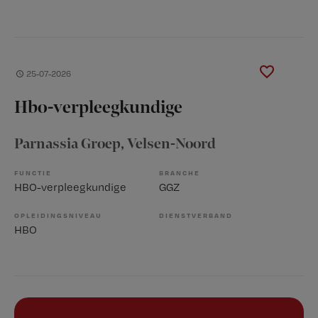
25-07-2026
Hbo-verpleegkundige
Parnassia Groep
, Velsen-Noord
FUNCTIE
BRANCHE
HBO-verpleegkundige
GGZ
OPLEIDINGSNIVEAU
DIENSTVERBAND
HBO