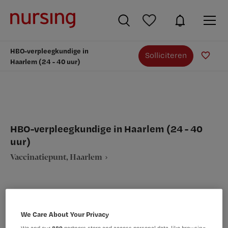
HBO-verpleegkundige in
Solliciteren
Haarlem (24 - 40 uur)
HBO-verpleegkundige in Haarlem (24 - 40
uur)
Vaccinatiepunt, Haarlem
We Care About Your Privacy
VAKGEBIED
FUNCTIE