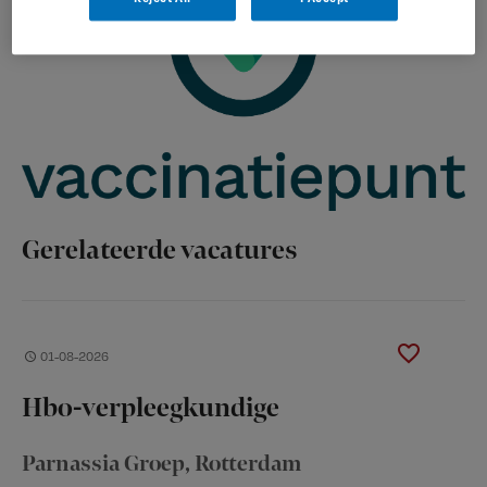
Gerelateerde vacatures
01-08-2026
Hbo-verpleegkundige
Parnassia Groep
, Rotterdam