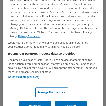
We and our
889
partners store and access personal data, like browsing
Verpleegkunde
HBO-verpleegkundige
data or unique identifiers, on your device. Selecting I Accept enables
tracking technologies to support the purposes shown under we and our
BRANCHE
AANSTELLING
partners process data to provide. Selecting Reject All or withdrawing your
Medisch commercieel
Tijdelijk met uitzicht op vast
consent will disable them. If trackers are disabled, some content and ads
you see may not be as relevant to you. You can resurface this menu to
change your choices or withdraw consent at any time by clicking the
PLAATSINGSDATUM
NIVEAU
Manage Preferences link on the bottom of the webpage. Your choices will
2 juni 2026
HBO
have effect within our Website. For more details, refer to our Privacy
Policy.
Privacy Statement
ERVARING
DIENSTVERBAND
Would you rather not? Then we only place essential and statistical
Starter
Niet nader bepaald
cookies, these do not record any data about you as a person
We and our partners process data to provide:
Vacature niet beschikbaar
Use precise geolocation data. Actively scan device characteristics for
identification. Store and/or access information on a device. Personalised
advertising and content, advertising and content measurement, audience
Deze vacature HBO-verpleegkundige in Haarlem (24 -
research and services development.
40 uur) bij Vaccinatiepunt is niet meer actueel.
List of Partners (vendors)
Hieronder staan enkele vergelijkbare vacatures die voor
u wellicht interessant zijn.
Manage Preferences
Reject All
I Accept