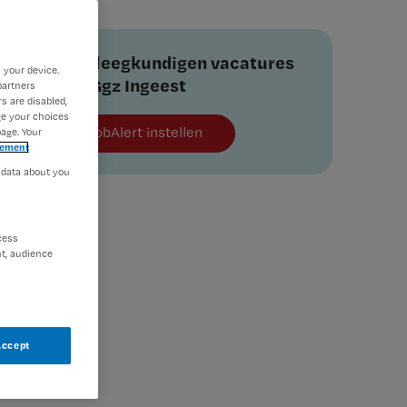
Verpleegkundigen vacatures
 your device.
van Ggz Ingeest
partners
s are disabled,
ge your choices
JobAlert instellen
age. Your
tement
 data about you
cess
t, audience
Accept