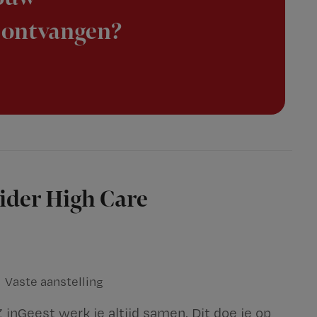
 ontvangen?
ider High Care
Vaste aanstelling
 inGeest werk je altijd samen. Dit doe je op