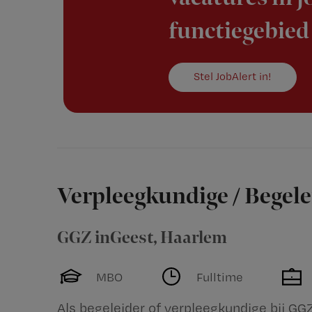
functiegebied
Stel JobAlert in!
Verpleegkundige / Begele
GGZ inGeest
,
Haarlem
MBO
Fulltime
Als begeleider of verpleegkundige bij GGZ