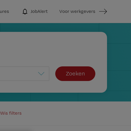
ures
JobAlert
Voor werkgevers
Zoeken
Wis filters