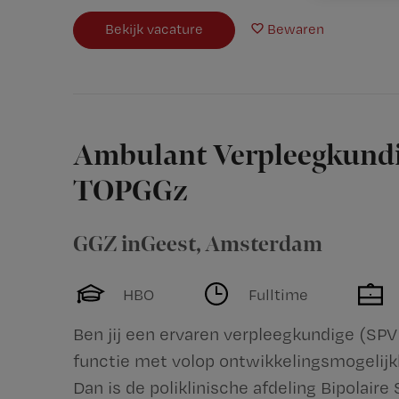
Bekijk vacature
Bewaren
Ambulant Verpleegkundig
TOPGGz
GGZ inGeest
,
Amsterdam
HBO
Fulltime
Ben jij een ervaren verpleegkundige (SPV
functie met volop ontwikkelingsmogelij
Dan is de poliklinische afdeling Bipolai