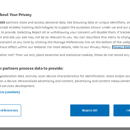
bout Your Privacy
889
partners store and access personal data, like browsing data or unique identifiers, on
Accept enables tracking technologies to support the purposes shown under we and our 
 to provide. Selecting Reject All or withdrawing your consent will disable them. If tracker
t and ads you see may not be as relevant to you. You can resurface this menu to chan
consent at any time by clicking the Manage Preferences link on the bottom of the webp
inGeest
have effect within our Website. For more details, refer to our Privacy Policy.
Privacy Sta
ther not? Then we only place essential and statistical cookies, these do not record any
mstelland en Zuid-Kennemerland
r partners process data to provide:
geolocation data. Actively scan device characteristics for identification. Store and/or ac
Vaste aanstelling
on a device. Personalised advertising and content, advertising and content measuremen
d services development.
liënten structuur en zorg. Je begeleidt,
ners (vendors)
n hun fysieke en mentale gesteldheid. Dat doe
isciplinair team van specialisten,
references
Reject All
I 