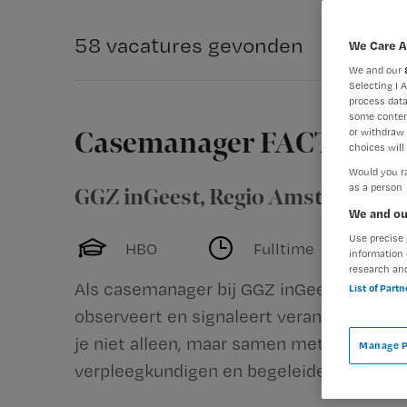
58 vacatures gevonden
We Care A
We and our
Selecting I 
process data
some conten
or withdraw 
Casemanager FACT GGZ 
choices will 
Would you ra
as a person
GGZ inGeest
,
Regio Amsterdam-A
We and ou
Use precise 
HBO
Fulltime
information 
research an
Als casemanager bij GGZ inGeest bied je c
List of Part
observeert en signaleert veranderingen i
je niet alleen, maar samen met een multid
Manage P
verpleegkundigen en begeleiders....