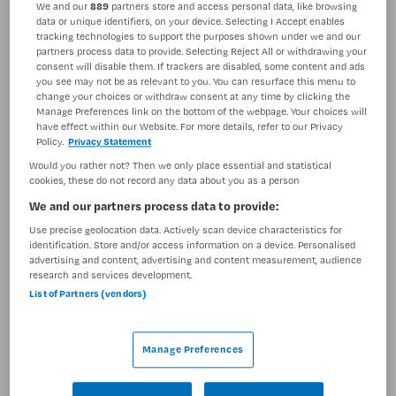
We and our
889
partners store and access personal data, like browsing
data or unique identifiers, on your device. Selecting I Accept enables
BRANCHE
AANSTELLING
tracking technologies to support the purposes shown under we and our
Instelling/tehuis
Niet nader bepaald
partners process data to provide. Selecting Reject All or withdrawing your
consent will disable them. If trackers are disabled, some content and ads
PLAATSINGSDATUM
NIVEAU
you see may not be as relevant to you. You can resurface this menu to
9 juli 2025
WO
change your choices or withdraw consent at any time by clicking the
Manage Preferences link on the bottom of the webpage. Your choices will
have effect within our Website. For more details, refer to our Privacy
ERVARING
DIENSTVERBAND
Policy.
Privacy Statement
Ervaren
Parttime
Would you rather not? Then we only place essential and statistical
cookies, these do not record any data about you as a person
Vacature niet beschikbaar
We and our partners process data to provide:
Use precise geolocation data. Actively scan device characteristics for
Deze vacature Systeemtherapeut Jeugd bij Maandag is
identification. Store and/or access information on a device. Personalised
niet meer actueel. Hieronder staan enkele vergelijkbare
advertising and content, advertising and content measurement, audience
research and services development.
vacatures die voor u wellicht interessant zijn.
List of Partners (vendors)
Manage Preferences