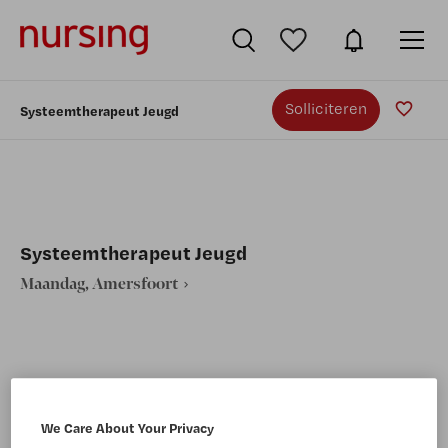
Solliciteren
Systeemtherapeut Jeugd
Systeemtherapeut Jeugd
Maandag, Amersfoort
VAKGEBIED
FUNCTIE
We Care About Your Privacy
GGZ/Welzijn
Systeemtherapeut