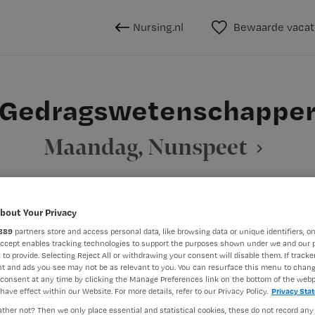
Nursing.nl
Bewaarde vacat
Gedragswetenschappe
Maandag, Nunspeet
bout Your Privacy
BRANCHE
AANSTELLING
889
partners store and access personal data, like browsing data or unique identifiers, on
Onbekend
Niet nader 
Accept enables tracking technologies to support the purposes shown under we and our 
 to provide. Selecting Reject All or withdrawing your consent will disable them. If tracker
t and ads you see may not be as relevant to you. You can resurface this menu to chan
consent at any time by clicking the Manage Preferences link on the bottom of the webp
DIENSTVERBAND
have effect within our Website. For more details, refer to our Privacy Policy.
Privacy Sta
aald
Niet nader bepaald
ther not? Then we only place essential and statistical cookies, these do not record any