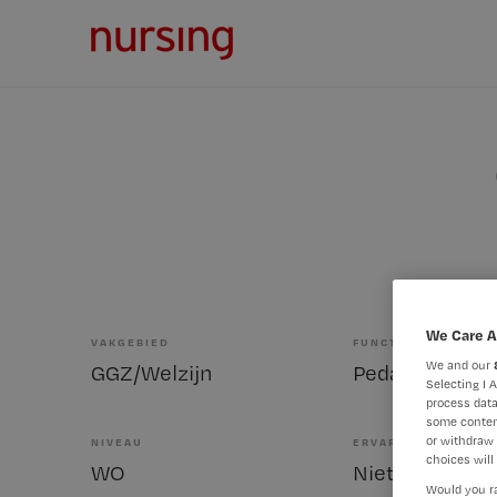
We Care A
VAKGEBIED
FUNCTIE
We and our
GGZ/Welzijn
Pedagoog
Selecting I 
process data
some conten
or withdraw 
NIVEAU
ERVARING
choices will 
WO
Niet nader bep
Would you ra