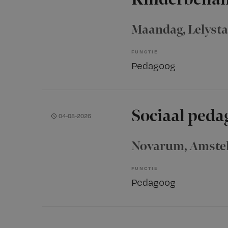
Maandag
, Lelyst
FUNCTIE
Pedagoog
Sociaal peda
04-08-2026
Novarum
, Amste
FUNCTIE
Pedagoog