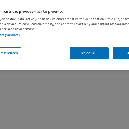
r partners process data to provide:
geolocation data. Actively scan device characteristics for identification. Store and/or ac
on a device. Personalised advertising and content, advertising and content measuremen
d services development.
ar
ners (vendors)
 Maandag is niet meer actueel. Hieronder
oor u wellicht interessant zijn.
references
Reject All
I 