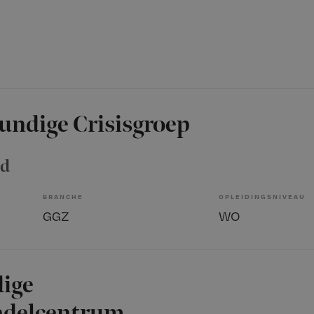
undige Crisisgroep
ad
BRANCHE
OPLEIDINGSNIVEAU
GGZ
WO
ige
ndelcentrum