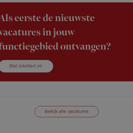
Als eerste de nieuwste
vacatures in jouw
functiegebied ontvangen?
Stel JobAlert in!
Bekijk alle vacatures