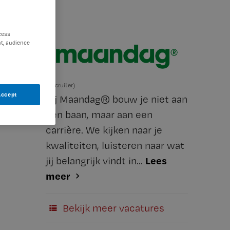
cess
t, audience
(Recruiter)
Accept
Bij Maandag® bouw je niet aan
een baan, maar aan een
carrière. We kijken naar je
kwaliteiten, luisteren naar wat
Lees
jij belangrijk vindt in...
meer
Bekijk meer vacatures