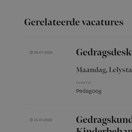
Gerelateerde vacatures
Gedragsdesk
28-07-2026
Maandag
, Lelyst
FUNCTIE
Pedagoog
Gedragskund
15-07-2026
Kinderbeha