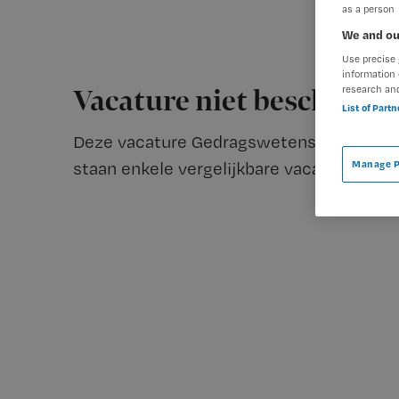
as a person
We and ou
Use precise 
information 
research an
Vacature niet beschikba
List of Part
Deze vacature Gedragswetenschapper bij
staan enkele vergelijkbare vacatures die v
Manage P