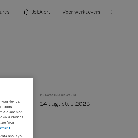
ures
JobAlert
Voor werkgevers
r
PLAATSINGSDATUM
 your device.
bepaald
14 augustus 2025
partners
s are disabled,
ge your choices
age. Your
tement
 data about you