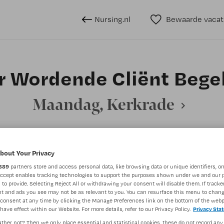
Nursing.nl
Bewaarde vacat
 Wordende Cliënt Bege
Maandag, Kerkrade
bout Your Privacy
BRANCHE
AANSTELLING
leider
Instelling/tehuis
Niet nader 
889
partners store and access personal data, like browsing data or unique identifiers, on
Accept enables tracking technologies to support the purposes shown under we and our 
 to provide. Selecting Reject All or withdrawing your consent will disable them. If tracker
t and ads you see may not be as relevant to you. You can resurface this menu to chan
DIENSTVERBAND
consent at any time by clicking the Manage Preferences link on the bottom of the webp
have effect within our Website. For more details, refer to our Privacy Policy.
Privacy Sta
aald
Niet nader bepaald
ther not? Then we only place essential and statistical cookies, these do not record any