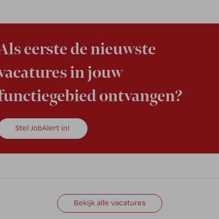
Als eerste de nieuwste
vacatures in jouw
functiegebied ontvangen?
Stel JobAlert in!
Bekijk alle vacatures