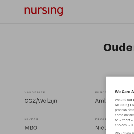
Ouder
We Care A
VAKGEBIED
FUNCTIE
GGZ/Welzijn
Ambulant bege
We and our
Selecting I 
process data
some conten
NIVEAU
ERVARING
or withdraw 
choices will 
MBO
Niet nader bep
Would you ra