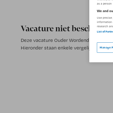
as a person
We and ou
Use precise 
information 
Vacature niet beschikba
research an
List of Part
Deze vacature Ouder Wordende Cliënt Beg
Hieronder staan enkele vergelijkbare vaca
Manage P