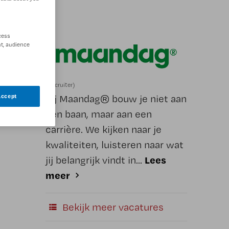
cess
t, audience
(Recruiter)
Bij Maandag® bouw je niet aan
Accept
een baan, maar aan een
carrière. We kijken naar je
kwaliteiten, luisteren naar wat
Lees
jij belangrijk vindt in...
meer
Bekijk meer vacatures