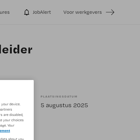
ures
JobAlert
Voor werkgevers
leider
PLAATSINGSDATUM
bepaald
5 augustus 2025
 your device.
partners
s are disabled,
ge your choices
age. Your
tement
 data about you