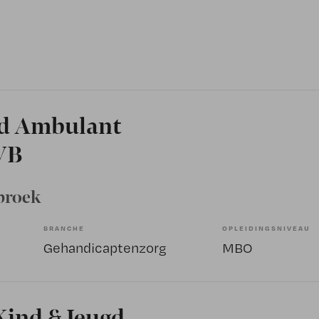
d Ambulant
LVB
broek
BRANCHE
OPLEIDINGSNIVEAU
Gehandicaptenzorg
MBO
Kind & Jeugd