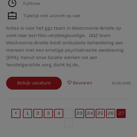
Fulltime
Tijdelijk met uitzicht op vast
Antes is voor het ggz team in Westvoorne-Brielle op
zoek naar een hbo-verpleegkundige. GGZ team
Westvoorne-Brielle biedt ambulante behandeling aan
mensen met een ernstige psychiatrische aandoening
(EPA). Vanuit onze locatie werken we aan
herstelgerichte zorg, dicht bij de...
Bekijk vacature
Bewaren
10-06-2026
1
2
3
4
...
23
24
25
26
27
(current)