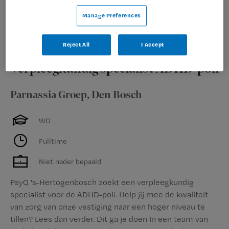
Manage Preferences
Bekijk vacature
Bewaren
11-06-2026
Reject All
I Accept
Verpleegkundig specialist ADHD-poli
Parnassia Groep
,
Den Bosch
WO
Fulltime
Niet nader bepaald
PsyQ 's-Hertogenbosch zoekt een verpleegkundig
specialist voor de ADHD-poli. Help jij mee de kwaliteit
van zorg van onze vestiging naar een hoger niveau te
tillen? Lees dan verder. Dit ga je doen In een team van