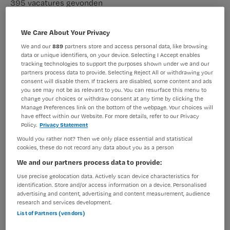
395 vacatures gevonden
We Care About Your Privacy
Verpleegkundig specialist
We and our
889
partners store and access personal data, like browsing
data or unique identifiers, on your device. Selecting I Accept enables
tracking technologies to support the purposes shown under we and our
Parnassia Groep
,
Zaandam
partners process data to provide. Selecting Reject All or withdrawing your
consent will disable them. If trackers are disabled, some content and ads
you see may not be as relevant to you. You can resurface this menu to
WO
change your choices or withdraw consent at any time by clicking the
Manage Preferences link on the bottom of the webpage. Your choices will
Fulltime
have effect within our Website. For more details, refer to our Privacy
Policy.
Privacy Statement
Niet nader bepaald
Would you rather not? Then we only place essential and statistical
cookies, these do not record any data about you as a person
Indigo is voor het team in Zaandam op zoek naar een
We and our partners process data to provide:
verpleegkundig specialist. Wil jij echt werk maken van
Use precise geolocation data. Actively scan device characteristics for
het herstel van mensen met langdurige psychische
identification. Store and/or access information on a device. Personalised
problemen? Vind je het leuk om zelfstandig te werken in
advertising and content, advertising and content measurement, audience
research and services development.
een jong en dynamisch team? Lees dan verder. Dit ga je
List of Partners (vendors)
doen Je...