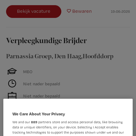
Bekijk vacature
Bewaren
19-06-2026
Verpleegkundige Brijder
Parnassia Groep
,
Den Haag,Hoofddorp
MBO
Niet nader bepaald
Niet nader bepaald
Betekenisvol werk in de verslavingszorg, waar elke dag
We Care About Your Privacy
anders is en je waardering en doorgroeimogelijkheden
krijgt. Klinkt jou dat als muziek in de oren? Ga dan als
We and our
889
partners store and access personal data, like browsing
data or unique identifiers, on your device. Selecting I Accept enables
verpleegkundige aan de slag bij Brijder. Met maar liefst
tracking technologies to support the purposes shown under we and our