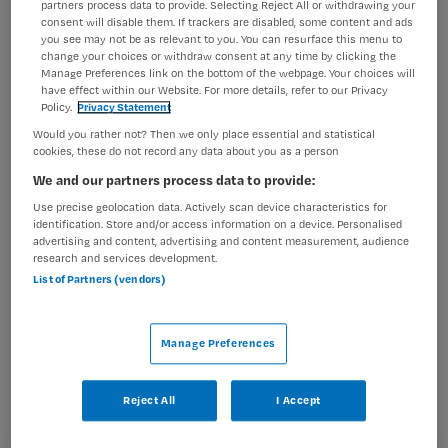
40 locaties is er altijd een passende match: in de
partners process data to provide. Selecting Reject All or withdrawing your
consent will disable them. If trackers are disabled, some content and ads
kliniek,...
you see may not be as relevant to you. You can resurface this menu to
change your choices or withdraw consent at any time by clicking the
Manage Preferences link on the bottom of the webpage. Your choices will
Bekijk vacature
Bewaren
18-06-2026
have effect within our Website. For more details, refer to our Privacy
Policy.
Privacy Statement
Would you rather not? Then we only place essential and statistical
cookies, these do not record any data about you as a person
We and our partners process data to provide:
Verpleegkundig specialist
Use precise geolocation data. Actively scan device characteristics for
identification. Store and/or access information on a device. Personalised
Parnassia Groep
,
Rotterdam
advertising and content, advertising and content measurement, audience
research and services development.
List of Partners (vendors)
WO
Niet nader bepaald
Manage Preferences
Niet nader bepaald
Reject All
I Accept
PsyQ is voor het Herstel Op Maat Expertise team in
Rotterdam Zuid op zoek naar een verpleegkundig