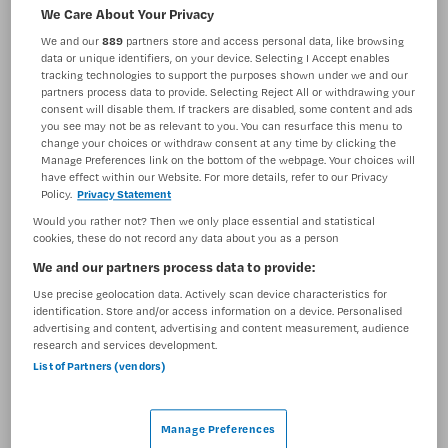
Zorgmanagement
Zorgmanager
We Care About Your Privacy
We and our
889
partners store and access personal data, like browsing
BRANCHE
AANSTELLING
data or unique identifiers, on your device. Selecting I Accept enables
Zelfstandige kliniek
Vaste aanstelling
tracking technologies to support the purposes shown under we and our
partners process data to provide. Selecting Reject All or withdrawing your
consent will disable them. If trackers are disabled, some content and ads
PLAATSINGSDATUM
NIVEAU
you see may not be as relevant to you. You can resurface this menu to
29 oktober 2024
WO
change your choices or withdraw consent at any time by clicking the
Manage Preferences link on the bottom of the webpage. Your choices will
ERVARING
DIENSTVERBAND
have effect within our Website. For more details, refer to our Privacy
Ervaren
Niet nader bepaald
Policy.
Privacy Statement
Would you rather not? Then we only place essential and statistical
cookies, these do not record any data about you as a person
Vacature niet beschikbaar
We and our partners process data to provide:
Deze vacature Psychiater/ manager behandelzaken
Use precise geolocation data. Actively scan device characteristics for
identification. Store and/or access information on a device. Personalised
Kristal/HIC bij GGZ Rivierduinen is niet meer actueel.
advertising and content, advertising and content measurement, audience
Hieronder staan enkele vergelijkbare vacatures die voor
research and services development.
u wellicht interessant zijn.
List of Partners (vendors)
Manage Preferences