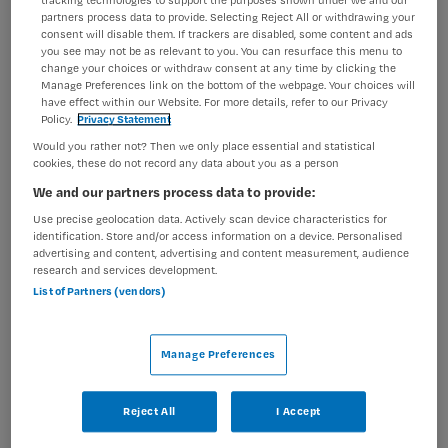
partners process data to provide. Selecting Reject All or withdrawing your
BRANCHE
AANSTELLING
consent will disable them. If trackers are disabled, some content and ads
Ziekenhuis
Tijdelijk met uitzicht op vast
you see may not be as relevant to you. You can resurface this menu to
change your choices or withdraw consent at any time by clicking the
Manage Preferences link on the bottom of the webpage. Your choices will
PLAATSINGSDATUM
NIVEAU
have effect within our Website. For more details, refer to our Privacy
3 juni 2026
HBO
Policy.
Privacy Statement
ERVARING
DIENSTVERBAND
Would you rather not? Then we only place essential and statistical
Ervaren
Parttime
cookies, these do not record any data about you as a person
We and our partners process data to provide:
Use precise geolocation data. Actively scan device characteristics for
Vacature niet beschikbaar
identification. Store and/or access information on a device. Personalised
advertising and content, advertising and content measurement, audience
Deze vacature Diabetesverpleegkundige bij Martini
research and services development.
List of Partners (vendors)
Ziekenhuis is niet meer actueel. Hieronder staan enkele
vergelijkbare vacatures die voor u wellicht interessant
zijn.
Manage Preferences
Reject All
I Accept