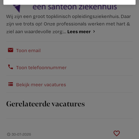
Wij zijn een groot topklinisch opleidingsziekenhuis. Daar
zijn we trots op! Onze professionals werken met hart &
Lees meer
ziel aan waardevolle zorg:...
Toon email
Toon telefoonnummer
Bekijk meer vacatures
Gerelateerde vacatures
30-07-2026