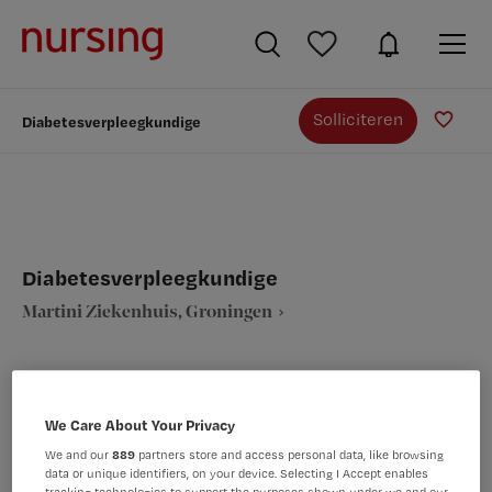
Solliciteren
Diabetesverpleegkundige
Diabetesverpleegkundige
Martini Ziekenhuis, Groningen
We Care About Your Privacy
VAKGEBIED
FUNCTIE
We and our
889
partners store and access personal data, like browsing
Verpleegkunde
Diabetesverpleegkundige
data or unique identifiers, on your device. Selecting I Accept enables
tracking technologies to support the purposes shown under we and our