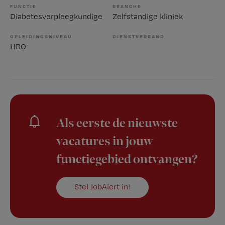
FUNCTIE
BRANCHE
Diabetesverpleegkundige
Zelfstandige kliniek
OPLEIDINGSNIVEAU
DIENSTVERBAND
HBO
Als eerste de nieuwste
vacatures in jouw
functiegebied ontvangen?
Stel JobAlert in!