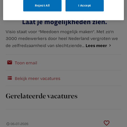
Reject All
I Accept
Visio staat voor “Meedoen mogelijk maken”. Met zo’n
3000 medewerkers door heel Nederland vergroten we
Lees meer
de zelfredzaamheid van slechtziende...
Toon email
Bekijk meer vacatures
Gerelateerde vacatures
06-07-2026