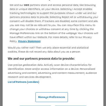
We and our
889
partners store and access personal data, like browsing
BRANCHE
AANSTELLING
data or unique identifiers, on your device. Selecting I Accept enables
Stichting
Niet nader bepaald
tracking technologies to support the purposes shown under we and our
partners process data to provide. Selecting Reject All or withdrawing your
PLAATSINGSDATUM
NIVEAU
consent will disable them. If trackers are disabled, some content and ads
21 mei 2025
MBO
you see may not be as relevant to you. You can resurface this menu to
change your choices or withdraw consent at any time by clicking the
Manage Preferences link on the bottom of the webpage. Your choices will
ERVARING
DIENSTVERBAND
have effect within our Website. For more details, refer to our Privacy
Niet nader bepaald
Niet nader bepaald
Policy.
Privacy Statement
Would you rather not? Then we only place essential and statistical
cookies, these do not record any data about you as a person
Vacature niet beschikbaar
We and our partners process data to provide:
Deze vacature Verzorgende IG | Ouderenzorg bij
Use precise geolocation data. Actively scan device characteristics for
identification. Store and/or access information on a device. Personalised
Koninklijke Visio is niet meer actueel. Hieronder staan
advertising and content, advertising and content measurement, audience
enkele vergelijkbare vacatures die voor u wellicht
research and services development.
interessant zijn.
List of Partners (vendors)
Manage Preferences