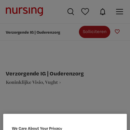
Solliciteren
Verzorgende IG | Ouderenzorg
Verzorgende IG | Ouderenzorg
Koninklijke Visio, Vught
VAKGEBIED
FUNCTIE
Verpleegkunde
Verzorgende IG
We Care About Your Privacy