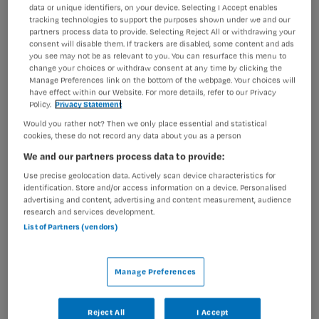
data or unique identifiers, on your device. Selecting I Accept enables
tracking technologies to support the purposes shown under we and our
Visio staat voor “Meedoen mogelijk maken”. Met zo’n
partners process data to provide. Selecting Reject All or withdrawing your
3000 medewerkers door heel Nederland vergroten we
consent will disable them. If trackers are disabled, some content and ads
de zelfredzaamheid van slechtziende en blinde mensen.
you see may not be as relevant to you. You can resurface this menu to
change your choices or withdraw consent at any time by clicking the
Dat doen we met enthousiasme, zorg, expertise en
Manage Preferences link on the bottom of the webpage. Your choices will
deskundigheid. Kijkend naar wat wél kan. En altijd vanuit
have effect within our Website. For more details, refer to our Privacy
Policy.
Privacy Statement
de vraag van de cliënt. Daarmee maak je als
Would you rather not? Then we only place essential and statistical
medewerker van Visio het verschil.
cookies, these do not record any data about you as a person
We and our partners process data to provide:
Lees meer
Use precise geolocation data. Actively scan device characteristics for
ADRES
identification. Store and/or access information on a device. Personalised
advertising and content, advertising and content measurement, audience
Amersfoortsestraatweg 180, 1272 RR Huizen
research and services development.
List of Partners (vendors)
SOCIALS
Linkedin
Manage Preferences
Facebook
Instagram
Reject All
I Accept